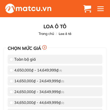
Chuyển
đến
nội
dung
LOA Ô TÔ
Trang chủ
/
Loa ô tô
CHỌN MỨC GIÁ
Toàn bộ giá
-
4,650,000
₫
14,649,999
₫
(4)
-
14,650,000
₫
24,649,999
₫
(0)
-
24,650,000
₫
34,649,999
₫
(0)
-
34,650,000
₫
44,649,999
₫
(0)