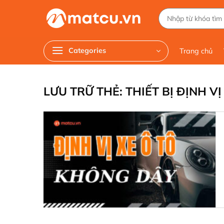
Chuyển
Tìm
đến
kiếm:
nội
dung
Categories
Trang chủ
LƯU TRỮ THẺ:
THIẾT BỊ ĐỊNH VỊ