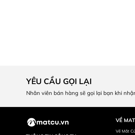
YÊU CẦU GỌI LẠI
Nhân viên bán hàng sẽ gọi lại bạn khi nhậ
VỀ MA
Về Mắt C