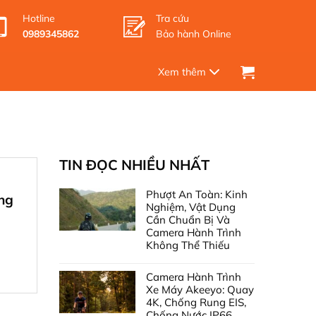
Hotline
Tra cứu
0989345862
Bảo hành Online
TIN ĐỌC NHIỀU NHẤT
Phượt An Toàn: Kinh
ông
Nghiệm, Vật Dụng
Cần Chuẩn Bị Và
Camera Hành Trình
Không Thể Thiếu
Camera Hành Trình
Xe Máy Akeeyo: Quay
4K, Chống Rung EIS,
Chống Nước IP66