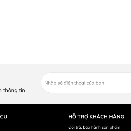
n thông tin
TCU
HỖ TRỢ KHÁCH HÀNG
ú
Đổi trả, bào hảnh sản phẩm