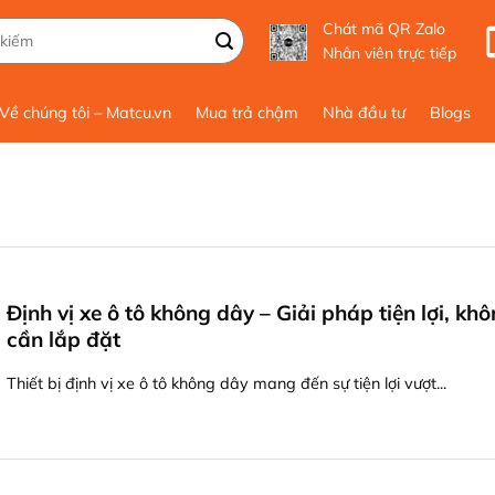
Chát mã QR Zalo
Nhân viên trực tiếp
Về chúng tôi – Matcu.vn
Mua trả chậm
Nhà đầu tư
Blogs
Định vị xe ô tô không dây – Giải pháp tiện lợi, kh
cần lắp đặt
Thiết bị định vị xe ô tô không dây mang đến sự tiện lợi vượt...