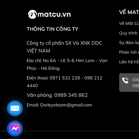
VỀ MA
Về Mắt C
THÔNG TIN CÔNG TY
Quy trình
Sự đảm b
Công ty cổ phần SX Và XNK DDC
VIỆT NAM
Phản hồi c
Địa chỉ: No 6A - LK 5-6 Him Lam - Vạn
Liên hệ hỗ
Phúc - Hà Đông
Điện thoại: 0971 532 228 - 098 212
Giả
4440
098
Văn phòng: 0989 345 862
Email: Owleyeteam@gmail.com