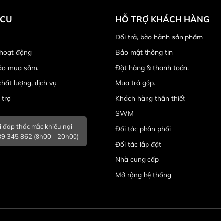
TCU
HỖ TRỢ KHÁCH HÀNG
ú
Đổi trả, bào hảnh sản phẩm
 hoạt động
Bảo mật thông tin
ảo mua sắm.
Đặt hàng & thanh toán.
hất lượng, dịch vụ
Mua trả góp.
 trợ
Khách hàng thân thiết
SWM
i đáp thắc mắc khiếu nại
Đối tác phân phối
9 345 862 (8h00 - 20h00)
Đối tác lắp đặt
Nhà cung cấp
Mở rộng hệ thống