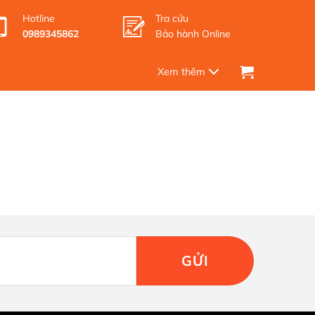
Hotline
Tra cứu
0989345862
Bảo hành Online