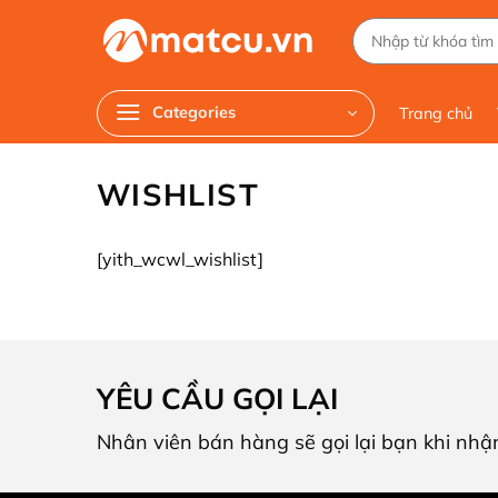
Chuyển
Tìm
đến
kiếm:
nội
dung
Categories
Trang chủ
WISHLIST
[yith_wcwl_wishlist]
YÊU CẦU GỌI LẠI
Nhân viên bán hàng sẽ gọi lại bạn khi nhậ