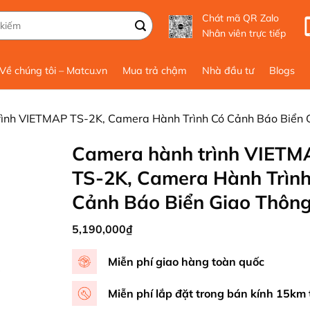
Chát mã QR Zalo
Nhân viên trực tiếp
Về chúng tôi – Matcu.vn
Mua trả chậm
Nhà đầu tư
Blogs
ình VIETMAP TS-2K, Camera Hành Trình Có Cảnh Báo Biển 
Camera hành trình VIETM
TS-2K, Camera Hành Trình
Cảnh Báo Biển Giao Thôn
5,190,000
₫
Miễn phí giao hàng toàn quốc
Miễn phí lắp đặt trong bán kính 15km 