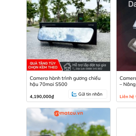
Họ và tên *
Số điện thoại liên hệ *
Địa chỉ email
Camera hành trình gương chiếu
Camera
Địa chỉ *
hậu 70mai S500
– Nâng 
khoảnh
Gửi tin nhắn
4,190,000
₫
Liên hệ 
Nội dung thông điệp *