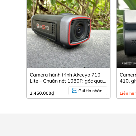
Camera hành trình Akeeyo 710
Camera
Lite – Chuẩn nét 1080P, góc quay
410, gh
122°, pin 5 giờ, kết nối WiFi cực
nét từn
Gửi tin nhắn
tiện
2,450,000
₫
Liên hệ 