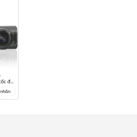
p
tốc độ
ờng
n nhắn