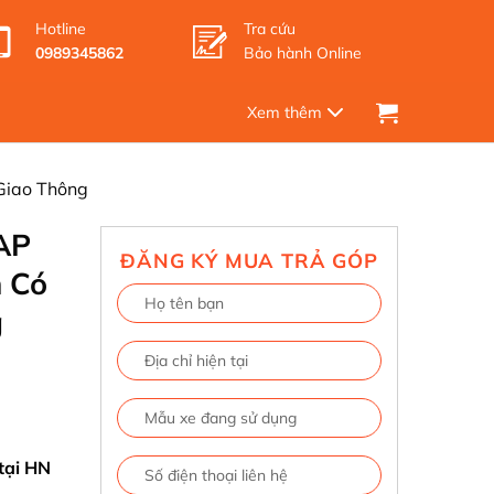
Hotline
Tra cứu
0989345862
Bảo hành Online
Giao Thông
AP
ĐĂNG KÝ MUA TRẢ GÓP
 Có
g
tại HN