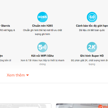
Xem thêm
g của camera hành trình VIETMAP 
ăng cảnh báo giao thông bằng giọng nói với dữ liệu được