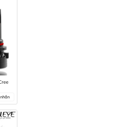
ủa xe
iếu.
an
Thay
Cree
n nhắn
ớng