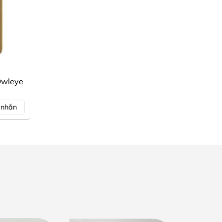
Owleye
n nhắn