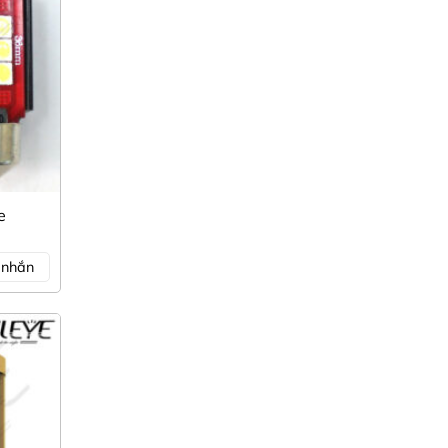
rang
e
n nhắn