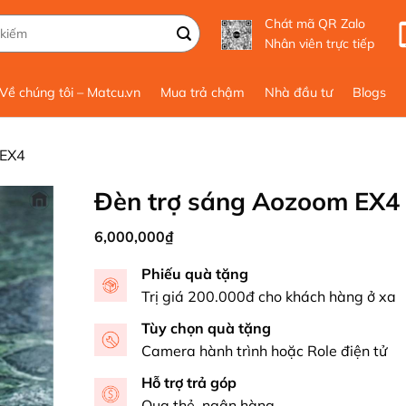
Chát mã QR Zalo
Nhân viên trực tiếp
Về chúng tôi – Matcu.vn
Mua trả chậm
Nhà đầu tư
Blogs
 EX4
Đèn trợ sáng Aozoom EX4
6,000,000
₫
Phiếu quà tặng
Trị giá 200.000đ cho khách hàng ở xa
Tùy chọn quà tặng
Camera hành trình hoặc Role điện tử
Hỗ trợ trả góp
Qua thẻ, ngân hàng …