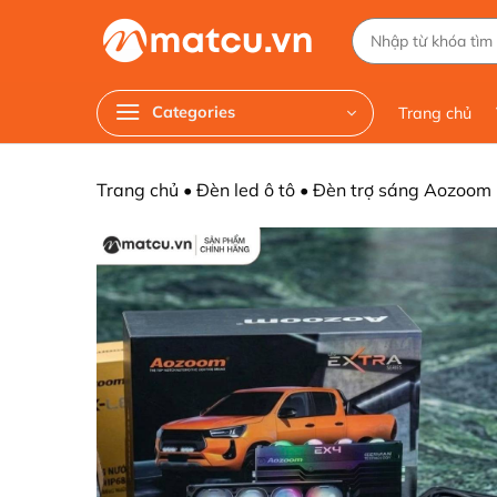
Chuyển
Tìm
đến
kiếm:
nội
dung
Categories
Trang chủ
Trang chủ
•
Đèn led ô tô
•
Đèn trợ sáng Aozoom