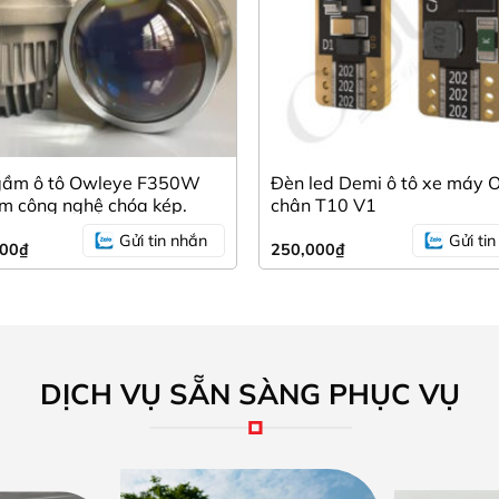
 gầm ô tô Owleye F350W
Đèn led Demi ô tô xe máy 
m công nghệ chóa kép.
chân T10 V1
Gửi tin nhắn
Gửi ti
000
₫
250,000
₫
DỊCH VỤ SẴN SÀNG PHỤC VỤ