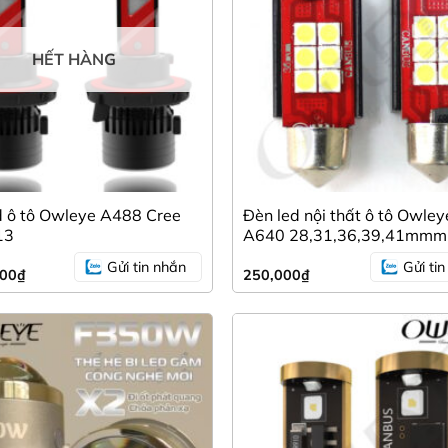
trùng” với EX4. Những chiếc Ford Ranger hay Hilux khi được t
HẾT HÀNG
toàn hơn trên mọi địa hình.
ắt khi phải lái xe liên tục trong đêm.
d ô tô Owleye A488 Cree
Đèn led nội thất ô tô Owley
13
A640 28,31,36,39,41mmm
Gửi tin nhắn
Gửi ti
000
₫
250,000
₫