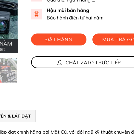
Hậu mãi bán hàng
Bảo hành điện tử hai năm
ĐẶT HÀNG
MUA TRẢ G
NHANH
CHÁT ZALO TRỰC TIẾP
ỂN & LẮP ĐẶT
ắp đặt chính hãng bởi Mắt Cú, với đội ngũ kỹ thuật chuyên 