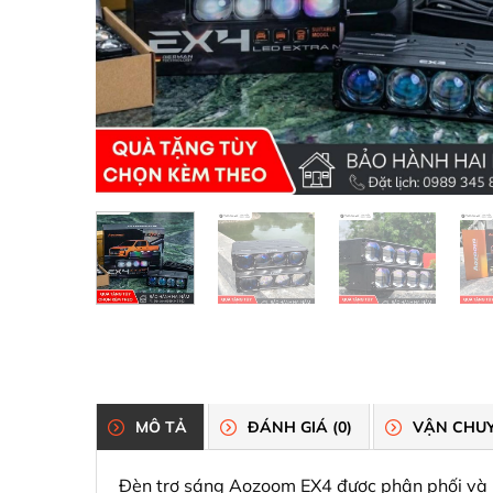
MÔ TẢ
ĐÁNH GIÁ (0)
VẬN CHUY
Đèn trợ sáng Aozoom EX4 được phân phối và l