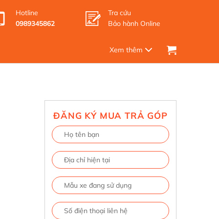
Hotline
Tra cứu
0989345862
Bảo hành Online
ĐĂNG KÝ MUA TRẢ GÓP