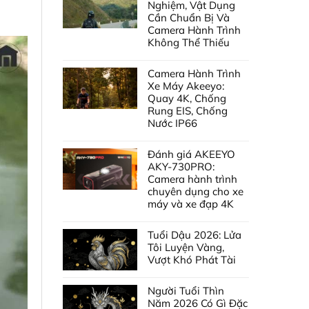
Nghiệm, Vật Dụng
Cần Chuẩn Bị Và
Camera Hành Trình
Không Thể Thiếu
Camera Hành Trình
Xe Máy Akeeyo:
Quay 4K, Chống
Rung EIS, Chống
Nước IP66
Đánh giá AKEEYO
AKY-730PRO:
Camera hành trình
chuyên dụng cho xe
máy và xe đạp 4K
Tuổi Dậu 2026: Lửa
Tôi Luyện Vàng,
Vượt Khó Phát Tài
Người Tuổi Thìn
Năm 2026 Có Gì Đặc