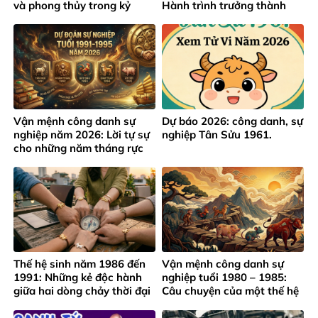
và phong thủy trong kỷ
Hành trình trưởng thành
nguyên mới
giữa áp lực thành công sớm
Vận mệnh công danh sự
Dự báo 2026: công danh, sự
nghiệp năm 2026: Lời tự sự
nghiệp Tân Sửu 1961.
cho những năm tháng rực
rỡ của lứa tuổi 1991 – 1995
Thế hệ sinh năm 1986 đến
Vận mệnh công danh sự
1991: Những kẻ độc hành
nghiệp tuổi 1980 – 1985:
giữa hai dòng chảy thời đại
Câu chuyện của một thế hệ
trưởng thành từ gian khó