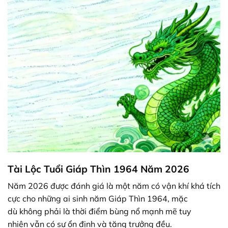
Tài Lộc Tuổi Giáp Thìn 1964 Năm 2026
Năm 2026 được đánh giá là một năm có
vận khí
khá
tích
cực
cho
những ai
sinh năm Giáp Thìn 1964,
mặc
dù
không phải là
thời điểm
bùng nổ mạnh mẽ
tuy
nhiên
vẫn
có
sự
ổn định và tăng trưởng đều.