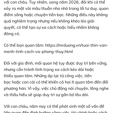
với
con cháu. Tuy nhiên,
sang
năm 2026,
đôi khi
có thể
xảy ra
một vài
mâu thuẫn
nho nhỏ
trong
lối
tư duy
,
quan
điểm
sống hoặc
chuyện
tiền bạc
. Những điều này không
quá nghiêm trọng nhưng nếu không khéo léo
giải
quyết
,
có thể
tạo
sự
xa cách hoặc hiểu
nhầm
không
đáng có.
Có thể bạn quan tâm:
https://mrduong.vn/tuoi-thin-van-
menh-tinh-cach-va-phong-thuy.html
Đối với
gia đình
, mối quan hệ
tuy
được
duy trì
bền vững
,
nhưng cần tránh
tình trạng
xa cách
kéo dài hoặc
thiếu
quan tâm
. Những áp lực từ công việc,
tiền
bạc
hoặc
con cái
có thể khiến cả hai ít quan tâm đến
đối
phương
hơn. Vì vậy, việc chủ động
nói chuyện
, lắng nghe
và
thấu hiểu
sẽ giúp
duy trì
sự
gắn bó
lâu dài
.
Với con cháu, năm nay có thể phát sinh một số vấn đề
liên quan đến định hướng công việc, tài chính hoặc cách