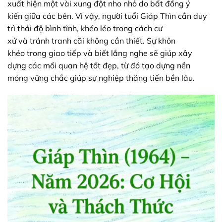
xuất hiện
một vài
xung đột
nho nhỏ
do
bất đồng
ý
kiến
giữa các bên. Vì vậy, người tuổi Giáp Thìn cần
duy
trì
thái độ
bình tĩnh
,
khéo léo
trong cách
cư
xử
và
tránh
tranh cãi
không cần thiết. Sự
khôn
khéo
trong giao tiếp và biết lắng nghe sẽ giúp
xây
dựng
các mối quan hệ tốt đẹp, từ đó
tạo dựng
nền
móng
vững chắc
giúp
sự nghiệp
thăng tiến
bền lâu.