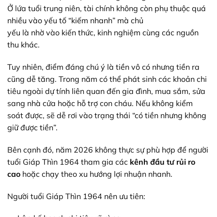
Ở
lứa
tuổi
trung niên
, tài chính không còn phụ thuộc quá
nhiều vào
yếu tố
“kiếm nhanh” mà chủ
yếu
là
nhờ
vào
kiến thức
, kinh nghiệm
cùng
các nguồn
thu
khác.
Tuy nhiên, điểm
đáng
chú ý
là tiền
vô
có nhưng tiền ra
cũng dễ tăng. Trong năm có thể phát sinh các khoản
chi
tiêu
ngoài
dự tính
liên quan đến gia đình,
mua sắm
,
sửa
sang
nhà cửa hoặc hỗ trợ con cháu. Nếu không kiểm
soát
được
,
sẽ
dễ rơi vào
trạng thái
“có tiền nhưng không
giữ được tiền”.
Bên cạnh đó, năm 2026 không thực sự phù hợp để người
tuổi Giáp Thìn 1964 tham gia các
kênh đầu tư rủi ro
cao
hoặc chạy theo xu hướng lợi nhuận nhanh.
Người tuổi Giáp Thìn 1964 nên ưu tiên: