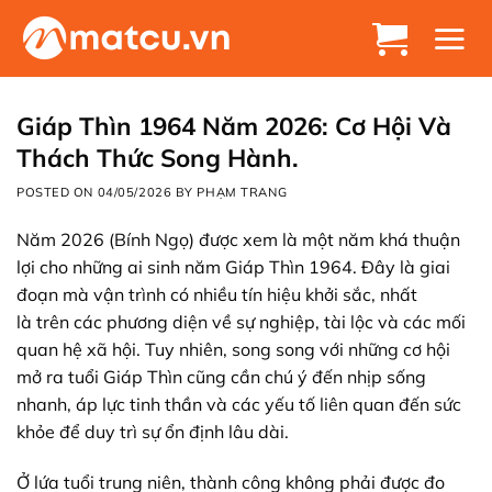
Chuyển
đến
nội
dung
Giáp Thìn 1964 Năm 2026: Cơ Hội Và
Thách Thức Song Hành.
POSTED ON
04/05/2026
BY
PHẠM TRANG
Năm 2026 (Bính Ngọ) được
xem
là một năm khá
thuận
lợi
cho
những ai
sinh năm Giáp Thìn 1964. Đây là giai
đoạn mà vận trình có nhiều
tín hiệu
khởi sắc,
nhất
là
trên
các phương diện
về
sự nghiệp
,
tài lộc
và các mối
quan hệ xã hội. Tuy nhiên, song song với những cơ hội
mở ra tuổi Giáp Thìn cũng cần chú ý đến nhịp sống
nhanh, áp lực tinh thần và các yếu tố liên quan đến sức
khỏe để duy trì sự ổn định lâu dài.
Ở
lứa
tuổi
trung niên
, thành công không
phải
được
đo