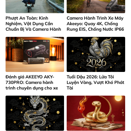
Phượt An Toàn: Kinh
Camera Hành Trình Xe Máy
Nghiệm, Vật Dụng Cần
Akeeyo: Quay 4K, Chống
Chuẩn Bị Và Camera Hành
Rung EIS, Chống Nước IP66
Trình Không Thể Thiếu
Đánh giá AKEEYO AKY-
Tuổi Dậu 2026: Lửa Tôi
730PRO: Camera hành
Luyện Vàng, Vượt Khó Phát
trình chuyên dụng cho xe
Tài
máy và xe đạp 4K