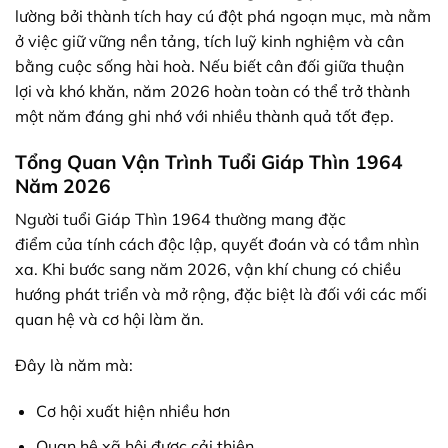
lường
bởi
thành tích
hay
cú
đột phá
ngoạn mục
, mà nằm
ở
việc
giữ vững nền tảng,
tích luỹ
kinh nghiệm và
cân
bằng
cuộc sống hài hoà. Nếu biết
cân đối
giữa
thuận
lợi
và
khó khăn
, năm 2026 hoàn toàn có thể trở thành
một năm đáng
ghi nhớ
với nhiều
thành quả
tốt đẹp
.
Tổng Quan Vận Trình Tuổi Giáp Thìn 1964
Năm 2026
Người tuổi Giáp Thìn 1964
thường
mang
đặc
điểm
của
tính cách
độc lập
, quyết đoán và có tầm nhìn
xa. Khi bước
sang
năm 2026, vận khí chung có
chiều
hướng
phát triển
và mở rộng, đặc biệt là
đối với
các mối
quan hệ và cơ hội
làm ăn
.
Đây là năm mà:
Cơ hội xuất hiện nhiều hơn
Quan hệ xã hội được cải thiện