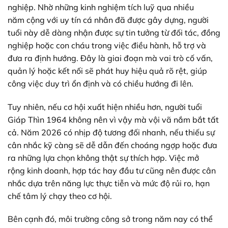
nghiệp
. Nhờ
những
kinh nghiệm tích luỹ qua nhiều
năm
cộng
với uy tín cá nhân đã được
gây dựng, người
tuổi này dễ dàng nhận được sự tin tưởng từ đối tác, đồng
nghiệp hoặc con cháu trong việc điều hành, hỗ trợ và
đưa ra định hướng. Đây là giai đoạn mà vai trò cố vấn,
quản lý hoặc kết nối sẽ phát huy hiệu quả rõ rệt, giúp
công việc duy trì ổn định và có chiều hướng đi lên.
Tuy nhiên,
nếu
cơ hội xuất hiện nhiều hơn, người tuổi
Giáp Thìn 1964 không nên
vì vậy
mà
vội vã
nắm bắt tất
cả. Năm 2026 có nhịp độ
tương đối
nhanh, nếu thiếu sự
cân nhắc
kỹ càng
sẽ
dễ dẫn đến
choáng ngợp
hoặc đưa
ra những
lựa chọn
không
thật sự
thích hợp
. Việc mở
rộng
kinh doanh
, hợp tác hay đầu tư
cũng nên
được
cân
nhắc
dựa trên
năng lực
thực tiễn
và mức độ
rủi ro
,
hạn
chế
tâm lý chạy theo cơ hội.
Bên cạnh đó, môi trường
công sở
trong năm nay có thể