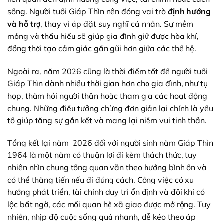
sống. Người tuổi Giáp Thìn nên đóng vai trò
định hướng
và hỗ trợ
, thay vì áp đặt suy nghĩ cá nhân. Sự mềm
mỏng và thấu hiểu sẽ giúp gia đình giữ được hòa khí,
đồng thời tạo cảm giác gần gũi hơn giữa các thế hệ.
Ngoài ra, năm 2026 cũng là thời điểm tốt để người tuổi
Giáp Thìn dành nhiều thời gian hơn cho gia đình, như tụ
họp, thăm hỏi người thân hoặc tham gia các hoạt động
chung. Những điều tưởng chừng đơn giản lại chính là yếu
tố giúp tăng sự gắn kết và mang lại niềm vui tinh thần.
Tổng kết lại năm 2026 đối với người sinh năm Giáp Thìn
1964 là một năm có
thuận lợi
đi kèm
thách thức
,
tuy
nhiên
nhìn chung
tổng quan
vẫn theo hướng
bình ổn
và
có thể
thăng tiến
nếu đi đúng cách. Công việc có
xu
hướng
phát triển
, tài chính duy trì
ổn định
và
đôi khi
có
lộc bất ngờ, các mối quan hệ
xã giao
được
mở rộng. Tuy
nhiên, nhịp độ cuộc sống quá nhanh, dễ kéo theo áp