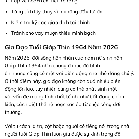
Lập kế hoạch chi tiêu rõ ràng
Tăng tích lũy thay vì mở rộng đầu tư lớn
Kiểm tra kỹ các giao dịch tài chính
Tránh cho vay mượn thiếu minh bạch
Gia Đạo Tuổi Giáp Thìn 1964 Năm 2026
Năm 2026, đời sống
hôn nhân
của
nam nữ
sinh năm
Giáp Thìn 1964 nhìn chung ở
mức độ
bình
ổn
nhưng
cũng
có
một vài
biến động
nho nhỏ
đáng
chú ý
.
Ở
thời điểm
này, gia đạo không còn quá nhiều
biến
động
lớn lao
,
tuy nhiên
cũng
có thể
phát sinh
một
vài
vấn đề mang
tính chất
tế nhị
như
bất đồng
chính
kiến
,
cách biệt
thế hệ hoặc
sức ép
từ cuộc sống
đời
thường
.
Với
tư cách
là trụ cột hoặc người có tiếng nói trong
nhà
,
người tuổi Giáp Thìn
luôn
giữ được sự
kính trọng
đối