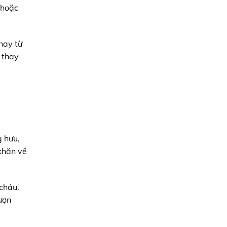
 hoặc
hay từ
 thay
g hưu,
khăn về
 cháu.
ượn