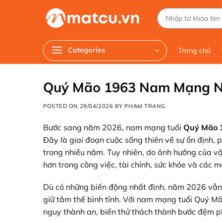
Chuyển
Tìm
đến
kiếm:
nội
dung
Categories
Trang chủ
Quý Mão 1963 Nam Mạng Nă
POSTED ON
29/04/2026
BY
PHẠM TRANG
Bước sang năm 2026, nam mạng tuổi
Quý Mão 
Đây là giai đoạn cuộc sống thiên về sự ổn định,
trong nhiều năm. Tuy nhiên, do ảnh hưởng của v
hơn trong công việc, tài chính, sức khỏe và các 
Dù có những biến động nhất định, năm 2026 vẫn x
giữ tâm thế bình tĩnh. Với nam mạng tuổi Quý Mã
nguy thành an, biến thử thách thành bước đệm ph