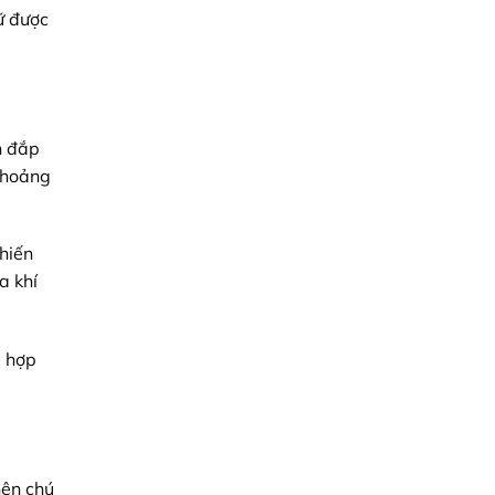
ữ được
n đắp
 khoảng
hiến
a khí
ù hợp
nên chú