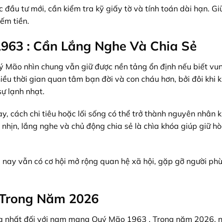
 đầu tư mới, cần kiểm tra kỹ giấy tờ và tính toán dài hạn. Gi
ếm tiền.
963 : Cần Lắng Nghe Và Chia Sẻ
Mão nhìn chung vẫn giữ được nền tảng ổn định nếu biết vu
iều thời gian quan tâm bạn đời và con cháu hơn, bởi đôi khi
ự lạnh nhạt.
, cách chi tiêu hoặc lối sống có thể trở thành nguyên nhân k
 nhịn, lắng nghe và chủ động chia sẻ là chìa khóa giúp giữ hò
 nay vẫn có cơ hội mở rộng quan hệ xã hội, gặp gỡ người ph
 Trong Năm 2026
rọng nhất đối với nam mạng Quý Mão 1963 . Trong năm 2026, 