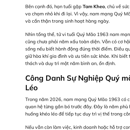
Bên cạnh đó, hạn tuổi gặp
Tam Kheo
, chủ về sứ
va chạm nhỏ khi đi lại. Vì vậy, nam mạng Quý Mã
và cẩn thận trong sinh hoạt hàng ngày.
Nhìn tổng thể, tử vi tuổi Quý Mão 1963 nam m
cũng chưa phải năm xấu toàn diện. Vẫn có cơ hội
sống nếu biết hành động đúng thời điểm. Điều qu
giữ hòa khí gia đình và ưu tiên sức khỏe. Khi biế
thách và duy trì một năm bình an, ổn định.
Công Danh Sự Nghiệp Quý m
Léo
Trong năm 2026, nam mạng Quý Mão 1963 có cơ h
quan hệ từng gắn bó trước đây. Đây là năm phù h
huống khéo léo để tiếp tục duy trì vị thế trong cô
Nếu vẫn còn làm việc, kinh doanh hoặc hỗ trợ con