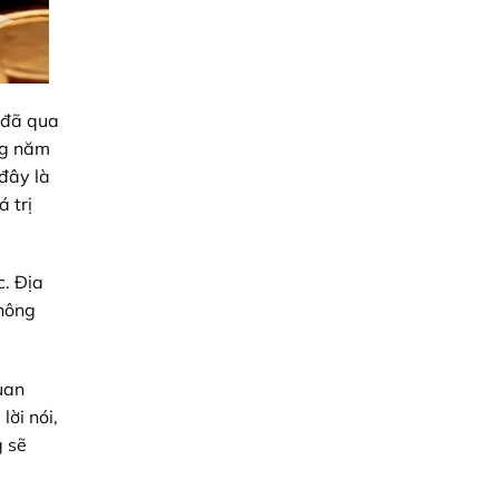
ý đã qua
ang năm
 đây là
 trị
c. Địa
không
quan
lời nói,
g sẽ