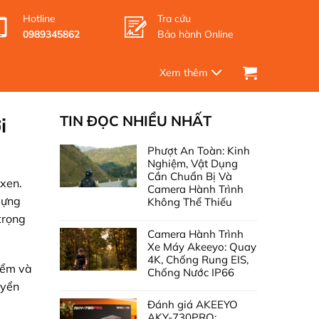
Hotline
Tra cứu
0989345862
Bảo hành Online
TIN ĐỌC NHIỀU NHẤT
i
Phượt An Toàn: Kinh
Nghiệm, Vật Dụng
Cần Chuẩn Bị Và
 xen.
Camera Hành Trình
dựng
Không Thể Thiếu
trọng
Camera Hành Trình
Xe Máy Akeeyo: Quay
4K, Chống Rung EIS,
iểm và
Chống Nước IP66
uyển
Đánh giá AKEEYO
AKY-730PRO: