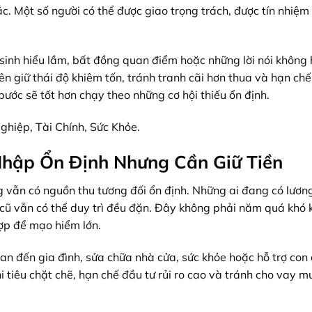
c. Một số người có thể được giao trọng trách, được tín nhiệm
sinh hiểu lầm, bất đồng quan điểm hoặc những lời nói không 
 giữ thái độ khiêm tốn, tránh tranh cãi hơn thua và hạn chế
ước sẽ tốt hơn chạy theo những cơ hội thiếu ổn định.
ghiệp, Tài Chính, Sức Khỏe.
Nhập Ổn Định Nhưng Cần Giữ Tiền
 vẫn có nguồn thu tương đối ổn định. Những ai đang có lươn
 cũ vẫn có thể duy trì đều đặn. Đây không phải năm quá khó 
hợp để mạo hiểm lớn.
uan đến gia đình, sửa chữa nhà cửa, sức khỏe hoặc hỗ trợ con
i tiêu chặt chẽ, hạn chế đầu tư rủi ro cao và tránh cho vay m