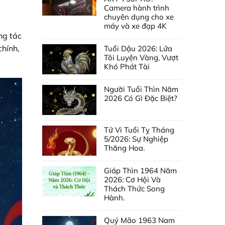
Camera hành trình
chuyên dụng cho xe
máy và xe đạp 4K
ng tác
chính,
Tuổi Dậu 2026: Lửa
Tôi Luyện Vàng, Vượt
Khó Phát Tài
Người Tuổi Thìn Năm
2026 Có Gì Đặc Biệt?
Tử Vi Tuổi Tỵ Tháng
5/2026: Sự Nghiệp
Thăng Hoa.
Giáp Thìn 1964 Năm
2026: Cơ Hội Và
Thách Thức Song
Hành.
Quý Mão 1963 Nam