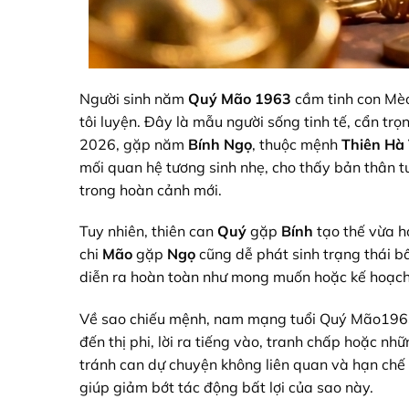
Người sinh năm
Quý Mão 1963
cầm tinh con M
tôi luyện. Đây là mẫu người sống tinh tế, cẩn trọ
2026, gặp năm
Bính Ngọ
, thuộc mệnh
Thiên Hà
mối quan hệ tương sinh nhẹ, cho thấy bản thân tu
trong hoàn cảnh mới.
Tuy nhiên, thiên can
Quý
gặp
Bính
tạo thế vừa h
chi
Mão
gặp
Ngọ
cũng dễ phát sinh trạng thái bấ
diễn ra hoàn toàn như mong muốn hoặc kế hoạch 
Về sao chiếu mệnh, nam mạng tuổi Quý Mão19
đến thị phi, lời ra tiếng vào, tranh chấp hoặc nh
tránh can dự chuyện không liên quan và hạn chế
giúp giảm bớt tác động bất lợi của sao này.