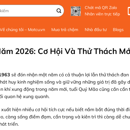
Chát mã QR Zalo
Nhân viên trực tiếp
Về chúng tôi – Matcu.vn
Mua trả chậm
Nhà đầu tư
Blogs
m 2026: Cơ Hội Và Thử Thách Mớ
1963
sẽ đón nhận một năm có cả thuận lợi lẫn thử thách đan
 phát huy kinh nghiệm sống và giữ vững những giá trị đã gây 
ận khí xung động trong năm mới, tuổi Quý Mão cũng cần cẩn 
mối quan hệ xung quanh.
uất hiện nhiều cơ hội tích cực nếu biết nắm bắt đúng thời đ
o, càng sống điềm đạm, cẩn trọng và kiên trì thì càng dễ ch
át triển.