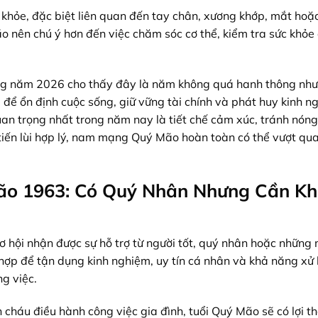
c khỏe, đặc biệt liên quan đến tay chân, xương khớp, mắt ho
o nên chú ý hơn đến việc chăm sóc cơ thể, kiểm tra sức khỏe 
ạng năm 2026 cho thấy đây là năm không quá hanh thông nh
 để ổn định cuộc sống, giữ vững tài chính và phát huy kinh n
an trọng nhất trong năm nay là tiết chế cảm xúc, tránh nóng 
t tiến lùi hợp lý, nam mạng Quý Mão hoàn toàn có thể vượt qu
ão 1963: Có Quý Nhân Nhưng Cần K
ội nhận được sự hỗ trợ từ người tốt, quý nhân hoặc những 
ợp để tận dụng kinh nghiệm, uy tín cá nhân và khả năng xử l
ng việc.
 cháu điều hành công việc gia đình, tuổi Quý Mão sẽ có lợi t