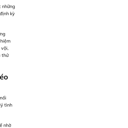
ặc những
định kỳ
ưng
ghiệm
vội,
a thử
héo
mối
ý tình
hế nhờ