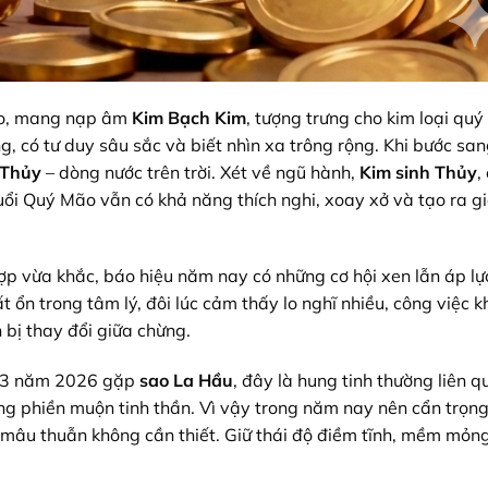
èo, mang nạp âm
Kim Bạch Kim
, tượng trưng cho kim loại qu
ng, có tư duy sâu sắc và biết nhìn xa trông rộng. Khi bước s
 Thủy
– dòng nước trên trời. Xét về ngũ hành,
Kim sinh Thủy
,
ổi Quý Mão vẫn có khả năng thích nghi, xoay xở và tạo ra giá
ợp vừa khắc, báo hiệu năm nay có những cơ hội xen lẫn áp lự
t ổn trong tâm lý, đôi lúc cảm thấy lo nghĩ nhiều, công việc 
bị thay đổi giữa chừng.
63 năm 2026 gặp
sao La Hầu
, đây là hung tinh thường liên 
ững phiền muộn tinh thần. Vì vậy trong năm nay nên cẩn trọng 
 mâu thuẫn không cần thiết. Giữ thái độ điềm tĩnh, mềm mỏn