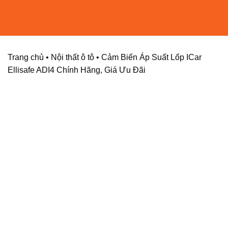
Chuyển
đến
nội
dung
Trang chủ
•
Nội thất ô tô
•
Cảm Biến Áp Suất Lốp ICar
Ellisafe ADI4 Chính Hãng, Giá Ưu Đãi