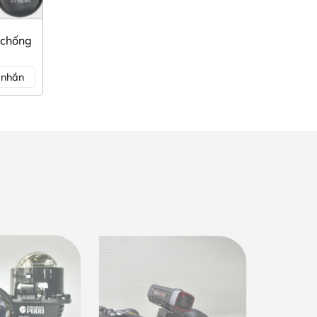
 chống
n nhắn