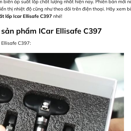
m biến áp suất lốp chất lượng nhất hiện nay. Phiên bản mới n
ển thị nhiệt độ cũng như theo dõi trên điện thoại. Hãy xem b
t lốp Icar Ellisafe C397
nhé!
t sản phẩm ICar Ellisafe C397
 Ellisafe C397: