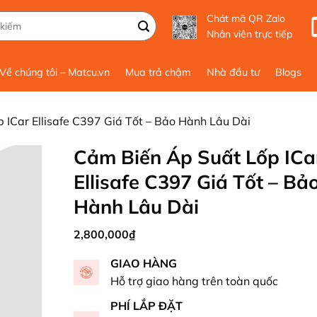
Chát mã QR Zalo
Nhân viên trực tiếp
Về chúng tôi – Matcu.vn
Mua trả chậm
Nhà đầu tư
Blogs
 ICar Ellisafe C397 Giá Tốt – Bảo Hành Lâu Dài
Cảm Biến Áp Suất Lốp ICa
Ellisafe C397 Giá Tốt – Bả
Hành Lâu Dài
2,800,000
₫
GIAO HÀNG
Hỗ trợ giao hàng trên toàn quốc
PHÍ LẮP ĐẶT