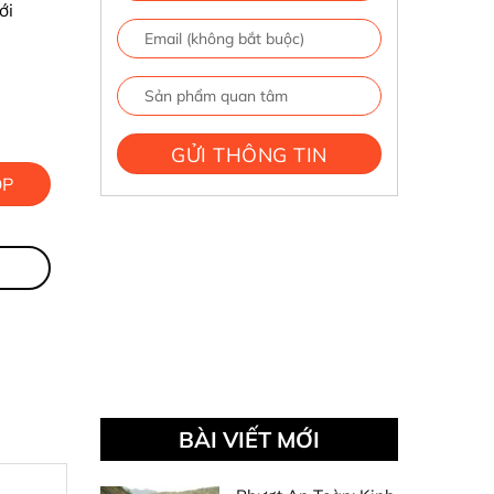
ới
ÓP
BÀI VIẾT MỚI