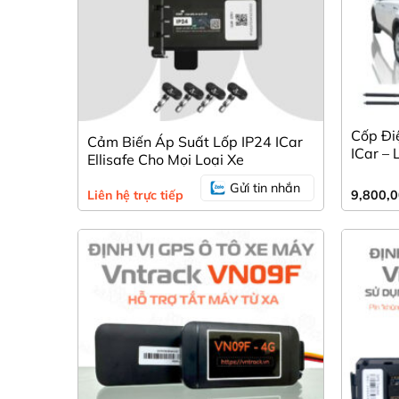
Cốp Đi
Cảm Biến Áp Suất Lốp IP24 ICar
ICar –
Ellisafe Cho Mọi Loại Xe
Lợi
Gửi tin nhắn
Liên hệ trực tiếp
9,800,