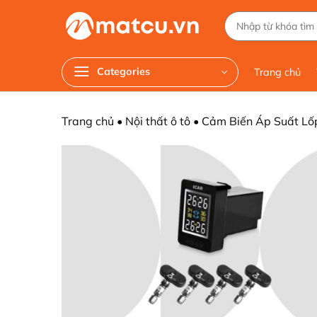
Chuyển
Tìm
đến
kiếm:
nội
dung
Categories
Trang chủ
Trang chủ
•
Nội thất ô tô
•
Cảm Biến Áp Suất Lốp