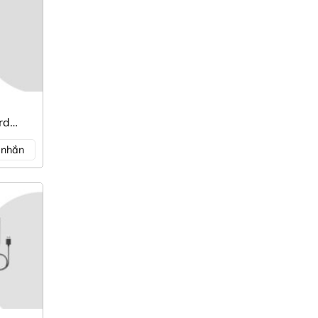
rd
n nhắn