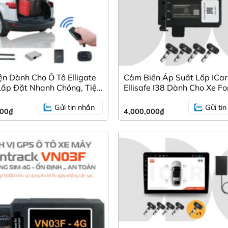
ện Dành Cho Ô Tô Elligate
Cảm Biến Áp Suất Lốp ICar
 Lắp Đặt Nhanh Chóng, Tiện
Ellisafe I38 Dành Cho Xe Fo
Chính Hãng
Gửi tin nhắn
Gửi ti
000
₫
4,000,000
₫