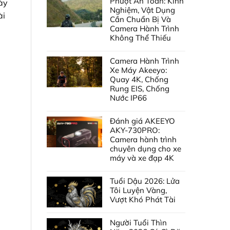
Phượt An Toàn: Kinh
ày
Nghiệm, Vật Dụng
ài
Cần Chuẩn Bị Và
Camera Hành Trình
Không Thể Thiếu
Camera Hành Trình
Xe Máy Akeeyo:
Quay 4K, Chống
Rung EIS, Chống
Nước IP66
Đánh giá AKEEYO
AKY-730PRO:
Camera hành trình
chuyên dụng cho xe
máy và xe đạp 4K
Tuổi Dậu 2026: Lửa
Tôi Luyện Vàng,
Vượt Khó Phát Tài
Người Tuổi Thìn