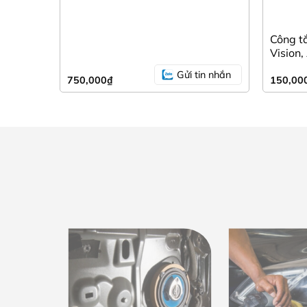
Công tắ
Vision,
Gửi tin nhắn
750,000
₫
150,00
Dễ dàng thực h