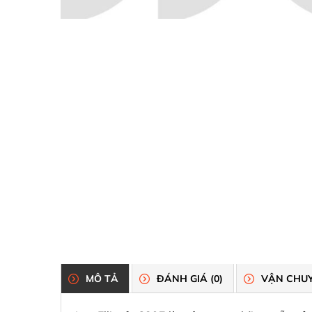
MÔ TẢ
ĐÁNH GIÁ (0)
VẬN CHUY