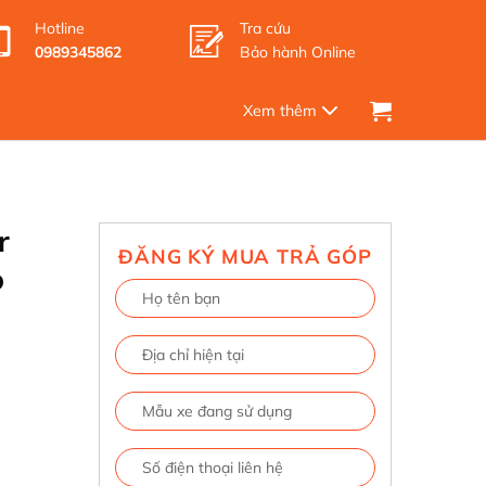
Hotline
Tra cứu
0989345862
Bảo hành Online
r
ĐĂNG KÝ MUA TRẢ GÓP
o