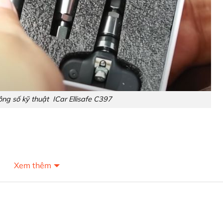
ông số kỹ thuật ICar Ellisafe C397
Xem thêm