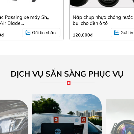
c Passing xe máy Sh,,
Nắp chụp nhựa chống nước
 Air Blade…
bụi cho đèn ô tô
Gửi tin nhắn
Gửi ti
0
₫
120,000
₫
DỊCH VỤ SẴN SÀNG PHỤC VỤ
iện đảo lốp, khớp lốp trên điện thoại