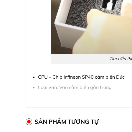
Tìm hiểu th
CPU – Chip Infineon SP40 cảm biến Đức
Loại van: Van cảm biến gắn trong
Giới hạn áp suất: 0 ~ 8 Bar
Dung sai áp suất: ±1.5 Psi (0.1 Bar)
Dung sai nhiệt độ: ±3 độ C
SẢN PHẨM TƯƠNG TỰ
Tần số truyền tải: 433.92 MHz