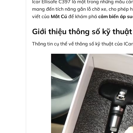
Icar Ellisafe C397 là một trong những mẫu cả
mang đến tích năng gắn lỗ chờ xe, cho phép hi
viết của
Mắt Cú
để khám phá
cảm biến áp suấ
Giới thiệu thông số kỹ thuậ
Thông tin cụ thể về thông số kỹ thuật của ICar