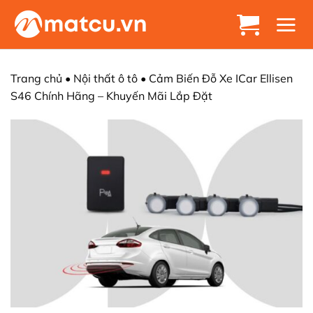
Chuyển
đến
nội
dung
Trang chủ
•
Nội thất ô tô
•
Cảm Biến Đỗ Xe ICar Ellisen
S46 Chính Hãng – Khuyến Mãi Lắp Đặt