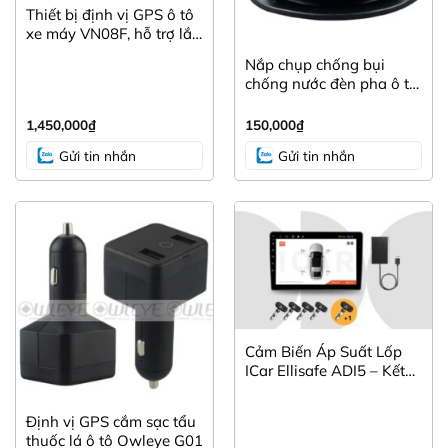
Thiết bị định vị GPS ô tô
xe máy VN08F, hỗ trợ lắp
đặt và bảo hành tận nhà
Nắp chụp chống bụi
chống nước đèn pha ô tô
dùng chung DC95
1,450,000
₫
150,000
₫
Gửi tin nhắn
Gửi tin nhắn
Tìm hiểu các loại xe có thể lắp được thiết bị Icar Ellisen
S46
Đảm bảo đã lắp đầu Android
Không có canbus thông thường khi lắp đầu
Cảm Biến Áp Suất Lốp
android
ICar Ellisafe ADI5 – Kết
Đối với những xe đã có canbus cần liên hệ và xác
Nối USB Dễ Dàng
nhận với ICAR
Định vị GPS cắm sạc tẩu
thuốc lá ô tô Owleye G01