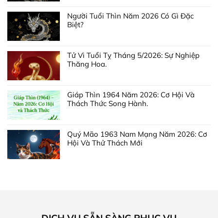
Hỗ trợ hiển thị trên màn camera360, không hiện
Người Tuổi Thìn Năm 2026 Có Gì Đặc
trên mô hình của đầu
Biệt?
Bạn không cần phải mua thêm canbus
Tử Vi Tuổi Tỵ Tháng 5/2026: Sự Nghiệp
Riêng các màn lắp camera 360 rời khác:
Thăng Hoa.
Bị đè mô hình cảm biến và camera 360
Giáp Thìn 1964 Năm 2026: Cơ Hội Và
Bắt buộc phải mua thêm canbus
Thách Thức Song Hành.
Một số ưu điểm khác
Quý Mão 1963 Nam Mạng Năm 2026: Cơ
Mắt Cú sẽ liệt kê thêm một số ưu điểm khác của
Hội Và Thử Thách Mới
cảm biến đỗ xe Icar Ellsen S46:
DỊCH VỤ SẴN SÀNG PHỤC VỤ