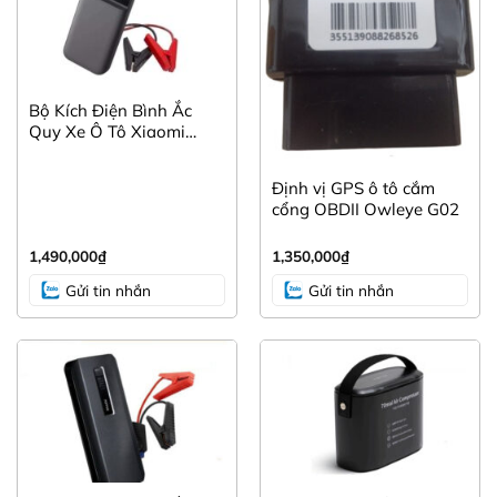
Hầu hết các màn hình Android đều có thể kết nối Icar
Ellisen S46
Bộ Kích Điện Bình Ắc
Quy Xe Ô Tô Xiaomi
Gotech- GT360, GT360 Plus, GT10 Pro, GT6 Mới,
70MAI Midrive PS01
GT8, GT8 Max
Chính Hãng
Định vị GPS ô tô cắm
Ownice – C900, C960, C970, C800, C600, C500,
cổng OBDII Owleye G02
C500+
1,490,000
₫
1,350,000
₫
ELLIVIEW: S3, S4, U4
Gửi tin nhắn
Gửi tin nhắn
Wincar: A1, A2, Wincar 360, S200, S200+
Bravigo – Ultra Pro, 360 Ultimate, Air 2, Pro 2
Kovar – T1, T2, Thêm 360
Vietmap: Lenovo D1, D1 Pro
Ô Tô – G200, G200S, C5, C55, C8