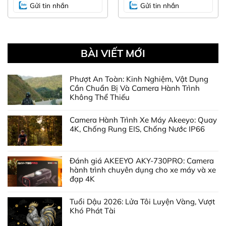
Màn hình thường hiển thị hình ảnh trên camera lùi
Gửi tin nhắn
Gửi tin nhắn
BÀI VIẾT MỚI
Phượt An Toàn: Kinh Nghiệm, Vật Dụng
Cần Chuẩn Bị Và Camera Hành Trình
Không Thể Thiếu
Camera Hành Trình Xe Máy Akeeyo: Quay
4K, Chống Rung EIS, Chống Nước IP66
Hiển thị hình ảnh rõ nét trên màn hình chính
Đánh giá AKEEYO AKY-730PRO: Camera
hành trình chuyên dụng cho xe máy và xe
đạp 4K
Hiển thị với camera 360 rời
Đối với màn lắp camera 360 rời Elliview bảng P trở
Tuổi Dậu 2026: Lửa Tôi Luyện Vàng, Vượt
Khó Phát Tài
lên: