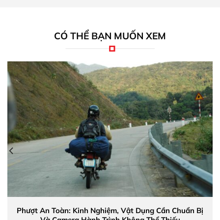
Báo giá cảm biến đỗ xe ICar Ellisen S46
chính hãng
Icar Ellisen S46 cảm biến đỗ xe thế hệ thứ 2 đang
CÓ THỂ BẠN MUỐN XEM
nhận được rất nhiều sự quan tâm. Không chỉ là về
chất lượng mà còn nằm ở giá thành sản phẩm. Hiện
tại ở Mắt Cú đang niêm yết giá của thiết bị này là
1.800.000 VNĐ (Mức giá sẽ thay đổi tùy theo các
chương trình khuyến mãi áp dụng).
Phượt An Toàn: Kinh Nghiệm, Vật Dụng Cần Chuẩn Bị
Và Camera Hành Trình Không Thể Thiếu