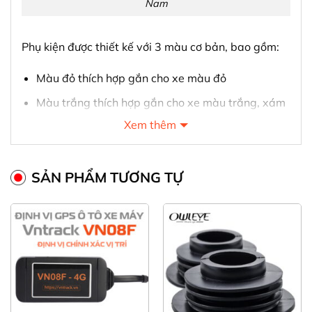
Nam
Phụ kiện được thiết kế với 3 màu cơ bản, bao gồm:
Màu đỏ thích hợp gắn cho xe màu đỏ
Màu trắng thích hợp gắn cho xe màu trắng, xám
bạc
Xem thêm
Màu đen hoàn toàn thích hợp gắn cho tất cả loại
xe
SẢN PHẨM TƯƠNG TỰ
Những loại xe có thể lắp cảm biến đỗ xe
ICar Ellisen S46
Thiết bị đỗ xe cảm biến ICar Ellisen S46 thường
được dùng để lắp cho những loại xe đạt tiêu chí sau: