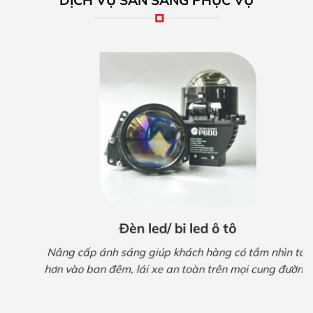
Thiết bị gọn gàng, không có gì nhiều trên taplo xe
Thiết bị được thiết kế gọn gàng, không có gì đặt
trên taplo xe
Mắt zin có độ thẩm mỹ cao
Quá trình hoạt động ổn định, hiếm xảy ra lỗi
Đèn led/ bi led ô tô
Hỗ trợ tương thích hầu hết với các loại màn hình
Nâng cấp ánh sáng giúp khách hàng có tầm nhìn tốt
Android hiện nay
hơn vào ban đêm, lái xe an toàn trên mọi cung đường.
Giúp tiết kiệm 1 cổng USB nhờ sử dụng Canbus