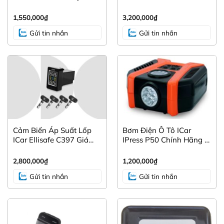
Nếu xe lắp đầu liền camera360 mà có đánh lái,
thì phải sử dụng ICAN của ICAR
1,550,000
₫
3,200,000
₫
Dòng xe Fadil luôn lắp được phụ kiện này
Gửi tin nhắn
Gửi tin nhắn
Các loại màn hình Android hỗ trợ cảm
biến đỗ xe Icar Ellsen S46
Thiết bị cảm biến đỗ xe này tương thích với các loại
màn hình sau:
Cảm Biến Áp Suất Lốp
Bơm Điện Ô Tô ICar
ICar Ellisafe C397 Giá
IPress P50 Chính Hãng –
Tốt – Bảo Hành Lâu Dài
Giải Pháp Cứu Hộ Tức
Thời
2,800,000
₫
1,200,000
₫
Gửi tin nhắn
Gửi tin nhắn