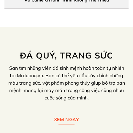
Cập nhật giá cảm biến Icar Ellisen S46 đỗ xe tại Mắt Cú
Nếu bạn đang cần tìm một phụ kiện
cảm biến đỗ xe
Icar Ellisen S46
thì có thể tham khảo
Mắt Cú
. Đây
là địa chỉ chuyên cung cấp các phụ kiện xe hơi công
nghệ hiện đại. Cam kết mang đến những sản phẩm
ĐÁ QUÝ, TRANG SỨC
chính hãng, giá thành rẻ nhất và khuyến mãi lắp
đặt.
Săn tìm những viên đá sinh mệnh hoàn toàn tự nhiên
tại Mrduong.vn. Bạn có thể yêu cầu tùy chỉnh những
mẫu trang sức, vật phẩm phong thủy giúp bổ trợ bản
mệnh, mang lại may mắn trong công việc cũng nhưu
cuộc sống của mình.
XEM NGAY