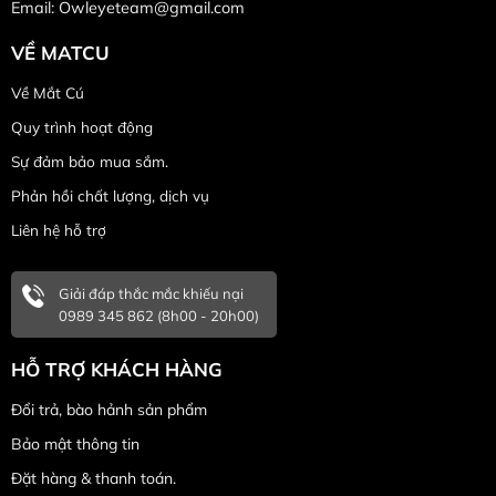
Email: Owleyeteam@gmail.com
VỀ MATCU
Về Mắt Cú
Quy trình hoạt động
Sự đảm bảo mua sắm.
Phản hồi chất lượng, dịch vụ
Liên hệ hỗ trợ
Giải đáp thắc mắc khiếu nại
0989 345 862 (8h00 - 20h00)
HỖ TRỢ KHÁCH HÀNG
Đổi trả, bào hảnh sản phẩm
Bảo mật thông tin
Đặt hàng & thanh toán.