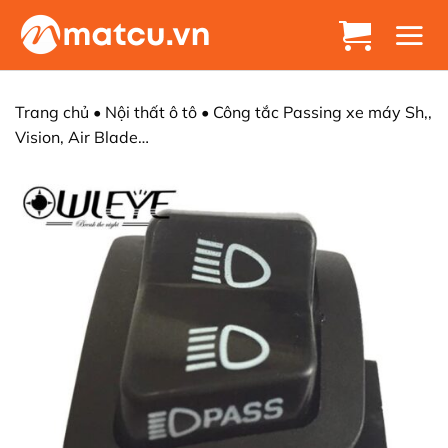
Chuyển
đến
nội
dung
Trang chủ
•
Nội thất ô tô
•
Công tắc Passing xe máy Sh,,
Vision, Air Blade…