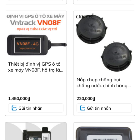
Thiết bị định vị GPS ô tô
xe máy VN08F, hỗ trợ lắp
đặt và bảo hành tận nhà
Nắp chụp chống bụi
chống nước chính hãng
Hyundai i30 , KIA Soul
Sorento Sportage.
1,450,000
₫
220,000
₫
Gửi tin nhắn
Gửi tin nhắn