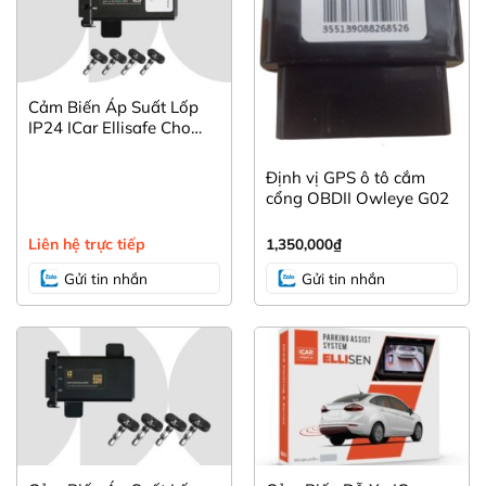
Cảm Biến Áp Suất Lốp
IP24 ICar Ellisafe Cho
Mọi Loại Xe
Định vị GPS ô tô cắm
cổng OBDII Owleye G02
Liên hệ trực tiếp
1,350,000
₫
Gửi tin nhắn
Gửi tin nhắn