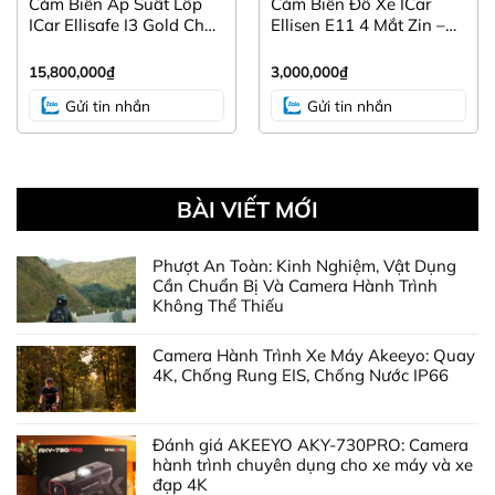
Cảm Biến Áp Suất Lốp
Cảm Biến Đỗ Xe ICar
ICar Ellisafe I3 Gold Chất
Ellisen E11 4 Mắt Zin –
Lượng, Giá Tốt Nhất
Giá Tốt Kèm Khuyến Mãi
15,800,000
₫
3,000,000
₫
Gửi tin nhắn
Gửi tin nhắn
BÀI VIẾT MỚI
Phượt An Toàn: Kinh Nghiệm, Vật Dụng
Cần Chuẩn Bị Và Camera Hành Trình
Không Thể Thiếu
Camera Hành Trình Xe Máy Akeeyo: Quay
4K, Chống Rung EIS, Chống Nước IP66
Đánh giá AKEEYO AKY-730PRO: Camera
hành trình chuyên dụng cho xe máy và xe
đạp 4K