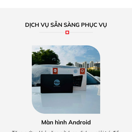
DỊCH VỤ SẴN SÀNG PHỤC VỤ
Đèn led/ bi led ô tô