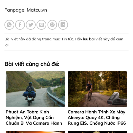
Fanpage:
Matcu.vn
Bài viết này đã đăng trong mục:
Tin tức
. Hãy lưu
bài viết này để xem
lại
.
Bài viết cùng chủ đề:
Phượt An Toàn: Kinh
Camera Hành Trình Xe Máy
Nghiệm, Vật Dụng Cần
Akeeyo: Quay 4K, Chống
Chuẩn Bị Và Camera Hành
Rung EIS, Chống Nước IP66
Trình Không Thể Thiếu