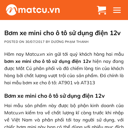
Chuyển
đến
nội
dung
Bơm xe mini cho ô tô sử dụng điện 12v
POSTED ON
30/07/2017
BY
DƯƠNG PHẠM THANH
Hôm nay Matcu.vn xin gửi tới quý khách hàng hai mẫu
bơm xe mini cho ô tô sử dụng điện 12v
hiện nay đang
được Mắt Cú phân phối và đã chiếm lòng tin của khách
hàng bởi chất lượng vượt trội của sản phẩm. Đó chính là
hai mẫu bơm xe cho ô tô: AT901 và AT313
Bơm xe mini cho ô tô sử dụng điện 12v
Hai mẫu sản phẩm này được bộ phận kinh doanh của
Matcu.vn
kiểm tra về chất lượng kĩ càng trước khi nhập
về Việt Nam và phân phối tới tay người sử dụng, với
chiếc bơm mini này bạn có thể dùng với nhiều mục đích