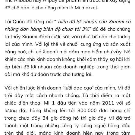
đế chế bán lẻ cho riêng mình là
Mi market
.
Lôi Quân đã từng nói “
biên độ lợi nhuận của Xiaomi có
những đơn hàng biên độ chưa tới 3%
” đủ để cho chúng
ta thấy Xiaomi đánh cược sát ván như thế nào cho tương
lai của mình. Với lợi thế về chuỗi cung ứng và sản xuất
hàng hoá, chỉ có Xiaomi mới dám mạo hiểm như vậy. Nó
khiến các nhà kinh doanh không khỏi cảm thấy sợ hãi khi
ép biên độ lợi nhuận của doanh nghiệp trong thời gian
dài mà khó dự đoán trước cho tương lai.
Với chiến lược kinh doanh “lưỡi dao cạo” của mình, Mi đã
trỗi dậy một cách nhanh chóng. Từ thời điểm ra mắt
chiếc điện thoại Mi 1 đầu tiên vào năm 2011 với số
lượng đặt hàng khủng lên tới 300.000 đơn hàng chỉ
trong chưa đầy 34 giờ đồng hồ thì giờ đây Mi đã trở
thành một trong những công ty công nghệ hàng đầu
trên thế giới, mảng kinh doanh hiện nay trọng tâm