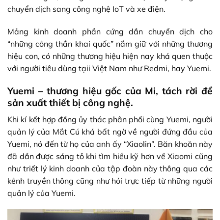
chuyển dịch sang công nghệ IoT và xe điện.
Mảng kinh doanh phần cứng dần chuyển dịch cho
“những công thần khai quốc” nắm giữ với những thương
hiệu con, có những thương hiệu hiện nay khá quen thuộc
với người tiêu dùng tạii Việt Nam như Redmi, hay Yuemi.
Yuemi – thương hiệu gốc của Mi, tách rời để
sản xuất thiết bị công nghệ.
Khi kí kết hợp đồng ủy thác phân phối cùng Yuemi, người
quản lý của Mắt Cú khá bất ngờ về người đứng đầu của
Yuemi, nó đến từ họ của anh ấy “Xiaolin”. Băn khoăn này
đã dần được sáng tỏ khi tìm hiểu kỹ hơn về Xiaomi cũng
như triết lý kinh doanh của tập đoàn này thông qua các
kênh truyền thông cũng như hỏi trực tiếp từ những người
quản lý của Yuemi.