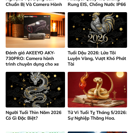
Chuẩn Bị Và Camera Hành
Rung EIS, Chống Nước IP66
Trình Không Thể Thiếu
Đánh giá AKEEYO AKY-
Tuổi Dậu 2026: Lửa Tôi
730PRO: Camera hành
Luyện Vàng, Vượt Khó Phát
trình chuyên dụng cho xe
Tài
máy và xe đạp 4K
Người Tuổi Thìn Năm 2026
Tử Vi Tuổi Tỵ Tháng 5/2026:
Có Gì Đặc Biệt?
Sự Nghiệp Thăng Hoa.