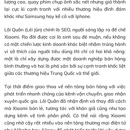
lượng cao, quay phim chụp ảnh sắc nét nhưng giá thành
lại cực kì cạnh tranh với nhiều thương hiệu đình đám
khác như Samsung hay kể cả với Iphone.
Lôi Quân (Léi Jūn) chính là SEO, người sáng lập ra đế chế
Xiaomi. Ra đời được coi là sinh sau đẻ muộn, nếu không
có một chiến lược kinh doanh khác biệt nhắm trúng hành
vi sở thích của người tiêu dùng thì chỉ có hai khả năng:
một là chỉ xây dựng được một doanh nghiệp bán hàng
bình thường và hai là phá sản bởi sự cạnh tranh khốc liệt
giữa các thương hiệu Trung Quốc và thế giới.
Tại thời điểm giao thoa về nền tảng bán hàng với việc
phát triển nhanh chóng của kênh vận chuyển, giao nhận
xuyên quốc gia. Lôi Quân đã nhận định và thay đổi cách
mà Xiaomi bán lẻ, tương tác với khán giả cũng như tạo
dựng kênh vệ tinh phân phối. Có thể nói rằng Xiaomi
cũng nhờ cậy rất nhiều vào nền tảng thương mại điện tử
như Alibaba hay Alipay để phát triển trước khi xây dựng