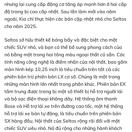
nhưng lại cung cấp động cơ tăng áp mạnh hơn ở hai cấp
độ trang bị cao cấp nhất. Sau lần làm mới vào năm
ngoái, Kia chỉ thực hiện các bản cập nhật nhỏ cho Seltos
cho năm 2025.
Seltos sở hữu thiết kế bóng bẩy và đặc biệt cho một
chiếc SUV nhỏ, và bạn có thể bổ sung phong cách của
nó bằng một trong hai tông màu ngoại thất có sẵn. Các
tính năng công nghệ là điểm nhấn của nội thất, bao gồm
màn hình kép 10,25 inch là tiêu chuẩn trên tất cả các
phiên bản trừ phiên bản LX cơ sở. Chúng là một trong
những màn hình lớn nhất trong phân khúc. Phiên bản EX
tầm trung được trang bị một số thiết bị hỗ trợ người lái
và bộ sạc điện thoại không dây. Hệ thống âm thanh
Bose và Hỗ trợ lái xe trên đường cao tốc, một hệ thống
hỗ trợ lái xe bán tự động, là tiêu chuẩn trên phiên bản
SX hàng đầu. Nội thất của Seltos rộng rãi đối với một
chiếc SUV siêu nhỏ. Nó đủ rộng cho những hành khách