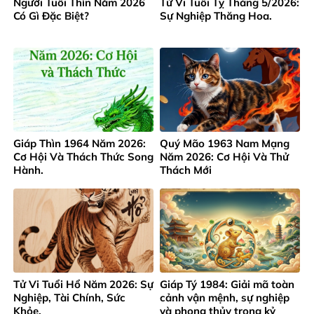
Người Tuổi Thìn Năm 2026
Tử Vi Tuổi Tỵ Tháng 5/2026:
Có Gì Đặc Biệt?
Sự Nghiệp Thăng Hoa.
Giáp Thìn 1964 Năm 2026:
Quý Mão 1963 Nam Mạng
Cơ Hội Và Thách Thức Song
Năm 2026: Cơ Hội Và Thử
Hành.
Thách Mới
Tử Vi Tuổi Hổ Năm 2026: Sự
Giáp Tý 1984: Giải mã toàn
Nghiệp, Tài Chính, Sức
cảnh vận mệnh, sự nghiệp
Khỏe.
và phong thủy trong kỷ