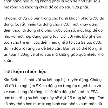
chất hàng hóa cũng không phải là vấn đề nhờ cửa sau
mở rộng và khoang chứa đồ có độ sâu vừa phải.
Khoang chứa đồ bên trong cho hành khách phía trước đủ
dùng. Có rất nhiều túi đựng chai nước, một khay đựng
điện thoại di động nhỏ phía trước cần số, một hộp để đồ
nhỏ và một hộp đựng găng tay. Đối với việc lắp ghế an
toàn cho trẻ em, các điểm neo ghế ô tô của Seltos được
đánh dấu rõ ràng và dễ tiếp cận. Bạn sẽ có thể lắp ghế
an toàn hướng về phía sau mà không gặp quá nhiều khó
khăn.
Tiết kiệm nhiên liệu
Kia Seltos có một vài sự kết hợp hệ truyền động. Chúng
tôi đã thử nghiệm SX, có động cơ tăng áp mạnh hơn và
xe của chúng tôi cũng có hệ dẫn động bốn bánh. EPA
ước tính rằng sự kết hợp này sẽ đạt 26 mpg kết hợp. Con
số này thấp hơn mức trung bình của phân khúc, mặc dù