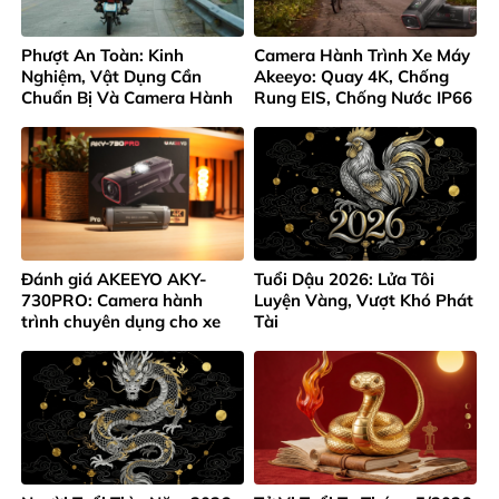
Phượt An Toàn: Kinh
Camera Hành Trình Xe Máy
Nghiệm, Vật Dụng Cần
Akeeyo: Quay 4K, Chống
Chuẩn Bị Và Camera Hành
Rung EIS, Chống Nước IP66
Trình Không Thể Thiếu
Đánh giá AKEEYO AKY-
Tuổi Dậu 2026: Lửa Tôi
730PRO: Camera hành
Luyện Vàng, Vượt Khó Phát
trình chuyên dụng cho xe
Tài
máy và xe đạp 4K