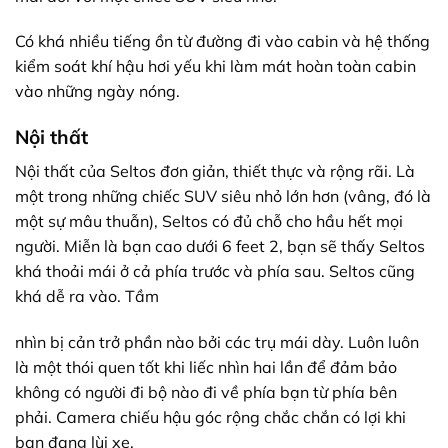
Có khá nhiều tiếng ồn từ đường đi vào cabin và hệ thống
kiểm soát khí hậu hơi yếu khi làm mát hoàn toàn cabin
vào những ngày nóng.
Nội thất
Nội thất của Seltos đơn giản, thiết thực và rộng rãi. Là
một trong những chiếc SUV siêu nhỏ lớn hơn (vâng, đó là
một sự mâu thuẫn), Seltos có đủ chỗ cho hầu hết mọi
người. Miễn là bạn cao dưới 6 feet 2, bạn sẽ thấy Seltos
khá thoải mái ở cả phía trước và phía sau. Seltos cũng
khá dễ ra vào. Tầm
nhìn bị cản trở phần nào bởi các trụ mái dày. Luôn luôn
là một thói quen tốt khi liếc nhìn hai lần để đảm bảo
không có người đi bộ nào đi về phía bạn từ phía bên
phải. Camera chiếu hậu góc rộng chắc chắn có lợi khi
bạn đang lùi xe.