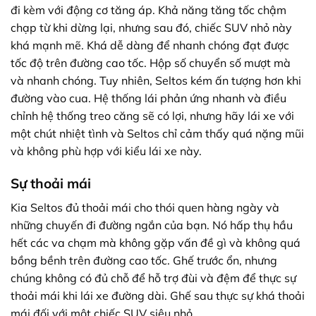
đi kèm với động cơ tăng áp. Khả năng tăng tốc chậm
chạp từ khi dừng lại, nhưng sau đó, chiếc SUV nhỏ này
khá mạnh mẽ. Khá dễ dàng để nhanh chóng đạt được
tốc độ trên đường cao tốc. Hộp số chuyển số mượt mà
và nhanh chóng. Tuy nhiên, Seltos kém ấn tượng hơn khi
đường vào cua. Hệ thống lái phản ứng nhanh và điều
chỉnh hệ thống treo căng sẽ có lợi, nhưng hãy lái xe với
một chút nhiệt tình và Seltos chỉ cảm thấy quá nặng mũi
và không phù hợp với kiểu lái xe này.
Sự thoải mái
Kia Seltos đủ thoải mái cho thói quen hàng ngày và
những chuyến đi đường ngắn của bạn. Nó hấp thụ hầu
hết các va chạm mà không gặp vấn đề gì và không quá
bồng bềnh trên đường cao tốc. Ghế trước ổn, nhưng
chúng không có đủ chỗ để hỗ trợ đùi và đệm để thực sự
thoải mái khi lái xe đường dài. Ghế sau thực sự khá thoải
mái đối với một chiếc SUV siêu nhỏ.