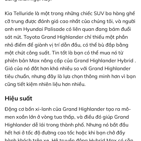
Kia Telluride là một trong những chiếc SUV ba hàng ghế
cỡ trung được đánh giá cao nhất của chúng tôi, và người
anh em Hyundai Palisade có liên quan đang bám đuổi
sát nút. Toyota Grand Highlander chỉ thiếu một phần
nhỏ điểm để giành vị trí dẫn đầu, có thể bù đắp bằng
một chút công suất. Tin tốt là bạn có thể mua nó từ
phiên bản Max nâng cấp của Grand Highlander Hybrid .
Giá của nó đắt hơn khá nhiều so với Grand Highlander
tiêu chuẩn, nhưng đây là lựa chọn thông minh hơn vì bạn
cũng tiết kiệm nhiên liệu hơn nhiều.
Hiệu suất
Động cơ bốn xi-lanh của Grand Highlander tạo ra mô-
men xoắn lớn ở vòng tua thấp, và điều đó giúp Grand
Highlander dễ lái trong thành phố. Nhưng nó bắt đầu
hết hơi ở tốc độ đường cao tốc hoặc khi bạn chở đầy
hành khách trên xe. Hệ truyền động Hybrid Max có sẵn