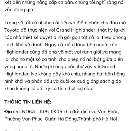
xét đến những nâng cấp cơ bản, chúng tôi nghĩ rằng nó
vẫn đáng giá.
Trong số tất cả những cải tiến và điểm nhấn chu đáo mà
Toyota đã thực hiện với Grand Highlander, thật kỳ lạ khi
các nhà thiết kế quyết định gói gọn tất cả lại theo phong
cách khá vô danh. Ngay cả kiểu dáng bên ngoài của
Highlander cũng đã phá vỡ một vài ranh giới và mang
lại cho nó một số cá tính, cho phép nó nổi bật giữa biển
vùng ngoại ô. Nhưng không phải như vậy với Grand
Highlander. Nó không gây khó chịu, nhưng hai bên hông
hình khối và phần đầu và đuôi xe quá giống sách giáo
khoa không có bất kỳ cá tính thực sự nào.
THÔNG TIN LIÊN HỆ:
Địa chỉ:
NO6A-LK05-LK06 khu đất dịch vụ Vạn Phúc,
Phường Vạn Phúc, Quận Hà Đông,Thành phố Hà Nội