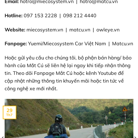
Email:
hotro@miecosystem.vn
|
hotro@matcu.vn
Hotline:
097 153 2228 |
098 212 4440
Website:
miecosystem.vn
|
matcu.vn
|
owleye.vn
Fanpage:
Yuemi/Miecosystem Car Việt Nam
|
Matcu.vn
Hoặc gửi yêu cầu cho chúng tôi, bộ phận bán hàng/ bảo
hành của Mắt Cú sẽ liên hệ lại ngay khi tiếp nhận thông
tin. Theo dõi
Fanpage Mắt Cú
hoặc
kênh Youtube
để
cập nhật những thông tin khuyến mãi hoặc tin tức về
công nghệ xe mới nhất.
29
Th7