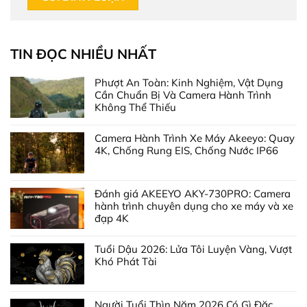
TIN ĐỌC NHIỀU NHẤT
Phượt An Toàn: Kinh Nghiệm, Vật Dụng
Cần Chuẩn Bị Và Camera Hành Trình
Không Thể Thiếu
Camera Hành Trình Xe Máy Akeeyo: Quay
4K, Chống Rung EIS, Chống Nước IP66
Đánh giá AKEEYO AKY-730PRO: Camera
hành trình chuyên dụng cho xe máy và xe
đạp 4K
Tuổi Dậu 2026: Lửa Tôi Luyện Vàng, Vượt
Khó Phát Tài
Người Tuổi Thìn Năm 2026 Có Gì Đặc