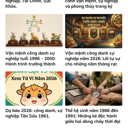
Nghiệp, Tài Chính, Sức
cảnh vận mệnh, sự nghiệp
Khỏe.
và phong thủy trong kỷ
nguyên mới
Vận mệnh công danh sự
Vận mệnh công danh sự
nghiệp tuổi 1996 – 2000:
nghiệp năm 2026: Lời tự sự
Hành trình trưởng thành
cho những năm tháng rực
giữa áp lực thành công sớm
rỡ của lứa tuổi 1991 – 1995
Dự báo 2026: công danh, sự
Thế hệ sinh năm 1986 đến
nghiệp Tân Sửu 1961.
1991: Những kẻ độc hành
giữa hai dòng chảy thời đại