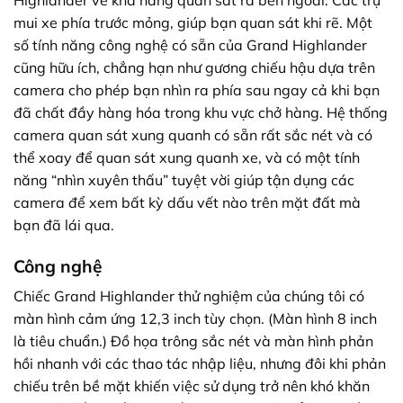
Highlander về khả năng quan sát ra bên ngoài. Các trụ
mui xe phía trước mỏng, giúp bạn quan sát khi rẽ. Một
số tính năng công nghệ có sẵn của Grand Highlander
cũng hữu ích, chẳng hạn như gương chiếu hậu dựa trên
camera cho phép bạn nhìn ra phía sau ngay cả khi bạn
đã chất đầy hàng hóa trong khu vực chở hàng. Hệ thống
camera quan sát xung quanh có sẵn rất sắc nét và có
thể xoay để quan sát xung quanh xe, và có một tính
năng “nhìn xuyên thấu” tuyệt vời giúp tận dụng các
camera để xem bất kỳ dấu vết nào trên mặt đất mà
bạn đã lái qua.
Công nghệ
Chiếc Grand Highlander thử nghiệm của chúng tôi có
màn hình cảm ứng 12,3 inch tùy chọn. (Màn hình 8 inch
là tiêu chuẩn.) Đồ họa trông sắc nét và màn hình phản
hồi nhanh với các thao tác nhập liệu, nhưng đôi khi phản
chiếu trên bề mặt khiến việc sử dụng trở nên khó khăn