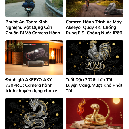
Phượt An Toàn: Kinh
Camera Hành Trình Xe Máy
Nghiệm, Vật Dụng Cần
Akeeyo: Quay 4K, Chống
Chuẩn Bị Và Camera Hành
Rung EIS, Chống Nước IP66
Trình Không Thể Thiếu
Đánh giá AKEEYO AKY-
Tuổi Dậu 2026: Lửa Tôi
730PRO: Camera hành
Luyện Vàng, Vượt Khó Phát
trình chuyên dụng cho xe
Tài
máy và xe đạp 4K