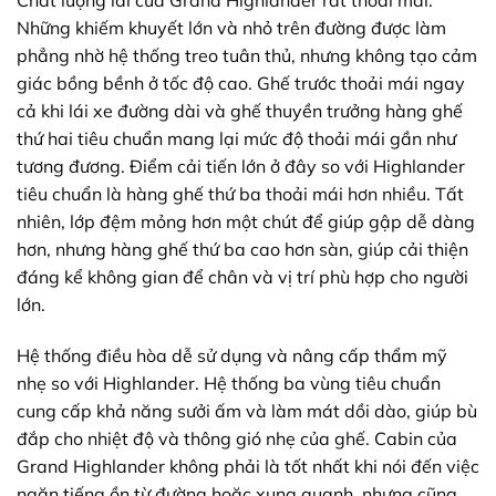
Chất lượng lái của Grand Highlander rất thoải mái.
Những khiếm khuyết lớn và nhỏ trên đường được làm
phẳng nhờ hệ thống treo tuân thủ, nhưng không tạo cảm
giác bồng bềnh ở tốc độ cao. Ghế trước thoải mái ngay
cả khi lái xe đường dài và ghế thuyền trưởng hàng ghế
thứ hai tiêu chuẩn mang lại mức độ thoải mái gần như
tương đương. Điểm cải tiến lớn ở đây so với Highlander
tiêu chuẩn là hàng ghế thứ ba thoải mái hơn nhiều. Tất
nhiên, lớp đệm mỏng hơn một chút để giúp gập dễ dàng
hơn, nhưng hàng ghế thứ ba cao hơn sàn, giúp cải thiện
đáng kể không gian để chân và vị trí phù hợp cho người
lớn.
Hệ thống điều hòa dễ sử dụng và nâng cấp thẩm mỹ
nhẹ so với Highlander. Hệ thống ba vùng tiêu chuẩn
cung cấp khả năng sưởi ấm và làm mát dồi dào, giúp bù
đắp cho nhiệt độ và thông gió nhẹ của ghế. Cabin của
Grand Highlander không phải là tốt nhất khi nói đến việc
ngăn tiếng ồn từ đường hoặc xung quanh, nhưng cũng