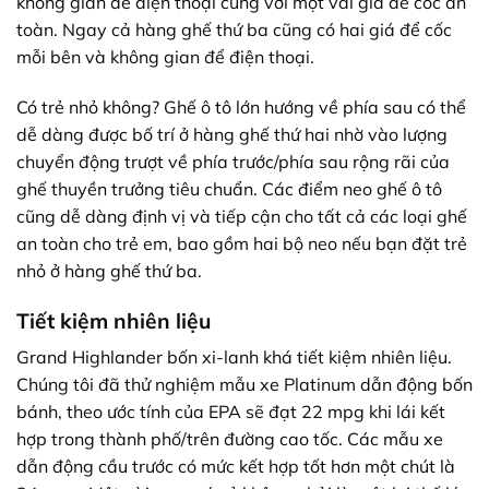
không gian để điện thoại cùng với một vài giá để cốc an
toàn. Ngay cả hàng ghế thứ ba cũng có hai giá để cốc
mỗi bên và không gian để điện thoại.
Có trẻ nhỏ không? Ghế ô tô lớn hướng về phía sau có thể
dễ dàng được bố trí ở hàng ghế thứ hai nhờ vào lượng
chuyển động trượt về phía trước/phía sau rộng rãi của
ghế thuyền trưởng tiêu chuẩn. Các điểm neo ghế ô tô
cũng dễ dàng định vị và tiếp cận cho tất cả các loại ghế
an toàn cho trẻ em, bao gồm hai bộ neo nếu bạn đặt trẻ
nhỏ ở hàng ghế thứ ba.
Tiết kiệm nhiên liệu
Grand Highlander bốn xi-lanh khá tiết kiệm nhiên liệu.
Chúng tôi đã thử nghiệm mẫu xe Platinum dẫn động bốn
bánh, theo ước tính của EPA sẽ đạt 22 mpg khi lái kết
hợp trong thành phố/trên đường cao tốc. Các mẫu xe
dẫn động cầu trước có mức kết hợp tốt hơn một chút là