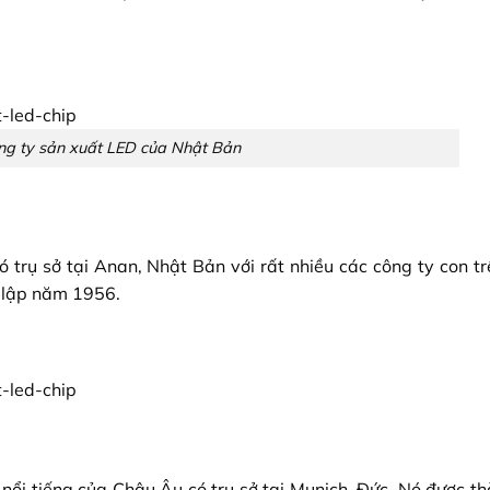
ông ty sản xuất LED của Nhật Bản
 trụ sở tại Anan, Nhật Bản với rất nhiều các công ty con t
 lập năm 1956.
ổi tiếng của Châu Âu có trụ sở tại Munich, Đức. Nó được th