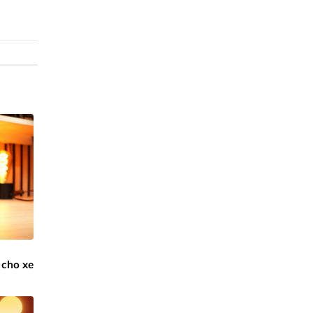
:
 cho xe