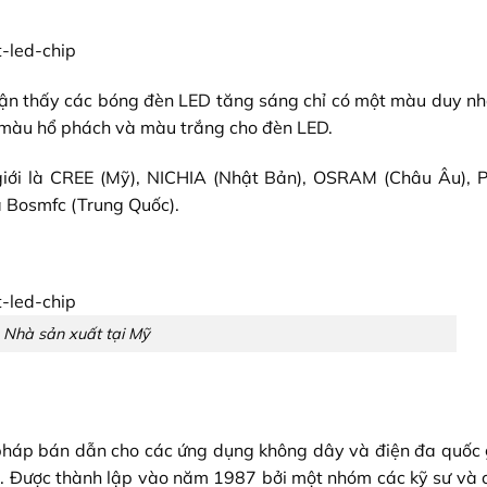
hận thấy các bóng đèn LED tăng sáng chỉ có một màu duy nh
 màu hổ phách và màu trắng cho đèn LED.
giới là CREE (Mỹ), NICHIA (Nhật Bản), OSRAM (Châu Âu), Ph
à Bosmfc (Trung Quốc).
Nhà sản xuất tại Mỹ
pháp bán dẫn cho các ứng dụng không dây và điện đa quốc 
a. Được thành lập vào năm 1987 bởi một nhóm các kỹ sư và 