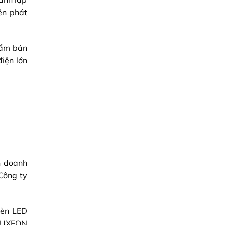
ên phát
hẩm bán
iện lớn
n doanh
 Công ty
đèn LED
 LUXEON