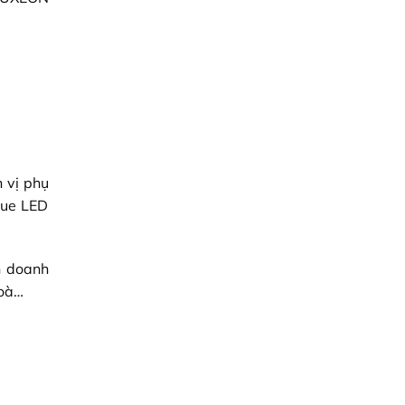
 vị phụ
lue LED
h doanh
hoà…