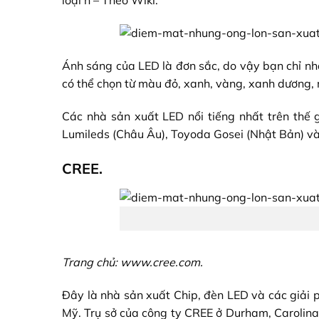
loại n – Theo Wiki.
Ánh sáng của LED là đơn sắc, do vậy bạn chỉ n
có thể chọn từ màu đỏ, xanh, vàng, xanh dương,
Các nhà sản xuất LED nổi tiếng nhất trên thế 
Lumileds (Châu Âu), Toyoda Gosei (Nhật Bản) v
CREE.
Trang chủ: www.cree.com.
Đây là nhà sản xuất Chip,
đèn LED
và các giải 
Mỹ. Trụ sở của công ty CREE ở Durham, Carolin