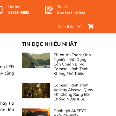
Hotline
Tra cứu
0989345862
Bảo hành Online
TIN ĐỌC NHIỀU NHẤT
Phượt An Toàn: Kinh
Nghiệm, Vật Dụng
Cần Chuẩn Bị Và
óng LED
Camera Hành Trình
ãy cùng
Không Thể Thiếu
Camera Hành Trình
Xe Máy Akeeyo: Quay
4K, Chống Rung EIS,
Chống Nước IP66
 hay tia
bán dẫn
Đánh giá AKEEYO
AKY-730PRO: