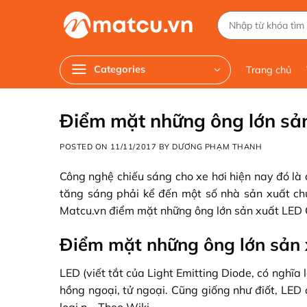
Chuyển
Tìm
đến
kiếm:
nội
dung
Categories
Trang chủ
Điểm mặt những ông lớn sả
POSTED ON
11/11/2017
BY
DƯƠNG PHẠM THANH
Công nghệ chiếu sáng cho xe hơi hiện nay đó là
tăng sáng phải kể đến một số nhà sản xuất c
Matcu.vn
điểm mặt những ông lớn sản xuất LED 
Điểm mặt những ông lớn sản 
LED
(viết tắt của Light Emitting Diode, có nghĩa
hồng ngoại, tử ngoại. Cũng giống như điốt, LED