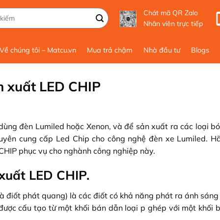
Chát mã QR Zalo
Nhân viên trực tiếp
Về chúng tôi – Matcu.vn
Mua trả chậm
Nhà đầu tư
Blogs
n xuất LED CHIP
 dùng đèn Lumiled hoặc Xenon, và để sản xuất ra các loại b
huyên cung cấp Led Chip cho công nghệ đèn xe Lumiled. H
CHIP phục vụ cho nghành công nghiệp này.
xuất LED CHIP.
 là điốt phát quang) là các điốt có khả năng phát ra ánh sáng
 được cấu tạo từ một khối bán dẫn loại p ghép với một khối 