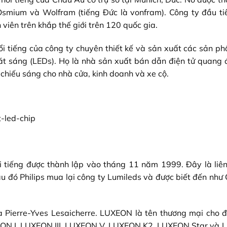
smium và Wolfram (tiếng Đức là vonfram). Công ty đầu ti
 viên trên khắp thế giới trên 120 quốc gia.
i tiếng của công ty chuyên thiết kế và sản xuất các sản p
t sáng (LEDs). Họ là nhà sản xuất bán dẫn điện tử quang đ
chiếu sáng cho nhà cửa, kinh doanh và xe cộ.
ổi tiếng được thành lập vào tháng 11 năm 1999. Đây là liê
u đó Philips mua lại công ty Lumileds và được biết đến như
là Pierre-Yves Lesaicherre. LUXEON là tên thương mại cho 
XEON I, LUXEON III, LUXEON V, LUXEON K2, LUXEON Star và