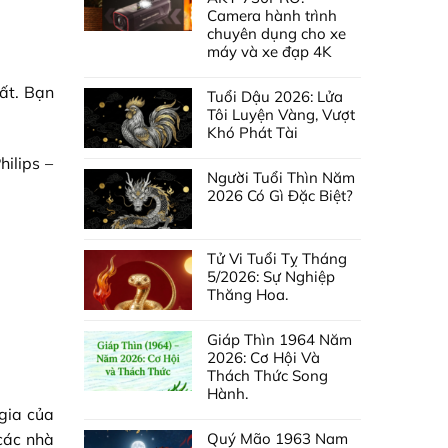
Camera hành trình
chuyên dụng cho xe
máy và xe đạp 4K
ất. Bạn
Tuổi Dậu 2026: Lửa
Tôi Luyện Vàng, Vượt
Khó Phát Tài
ilips –
Người Tuổi Thìn Năm
2026 Có Gì Đặc Biệt?
Tử Vi Tuổi Tỵ Tháng
5/2026: Sự Nghiệp
Thăng Hoa.
Giáp Thìn 1964 Năm
2026: Cơ Hội Và
Thách Thức Song
Hành.
gia của
Quý Mão 1963 Nam
các nhà