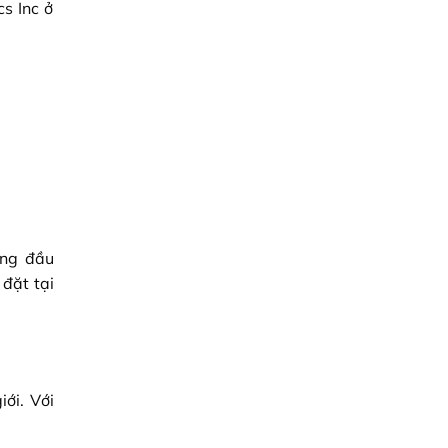
s Inc ở
àng đầu
đặt tại
ới. Với