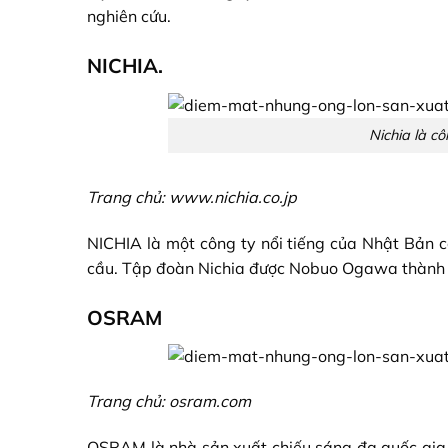
nghiên cứu.
NICHIA.
Nichia là c
Trang chủ: www.nichia.co.jp
NICHIA là một công ty nổi tiếng của Nhật Bản có
cầu. Tập đoàn Nichia được Nobuo Ogawa thành
OSRAM
Trang chủ: osram.com
OSRAM là nhà sản xuất chiếu sáng đa quốc gia n