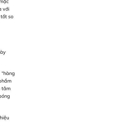
 mặc
à với
tốt so
này
e “hàng
 phẩm
n tâm
 bóng
hiệu