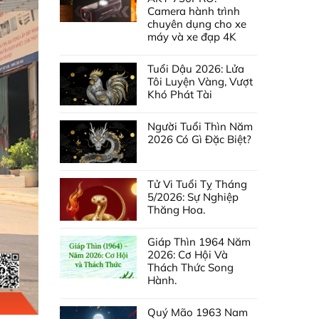
Camera hành trình
chuyên dụng cho xe
máy và xe đạp 4K
Tuổi Dậu 2026: Lửa
Tôi Luyện Vàng, Vượt
Khó Phát Tài
Người Tuổi Thìn Năm
2026 Có Gì Đặc Biệt?
Tử Vi Tuổi Tỵ Tháng
5/2026: Sự Nghiệp
Thăng Hoa.
Giáp Thìn 1964 Năm
2026: Cơ Hội Và
Thách Thức Song
Hành.
Quý Mão 1963 Nam