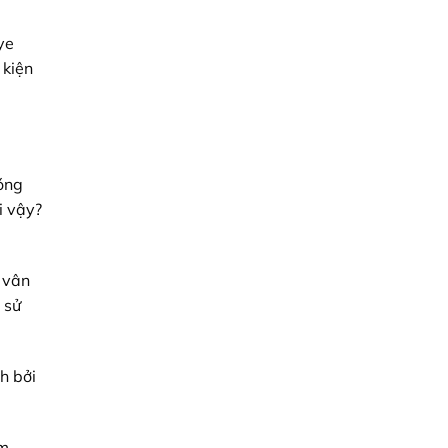
ye
 kiện
bóng
i vậy?
ó vân
 sử
h bởi
ằm