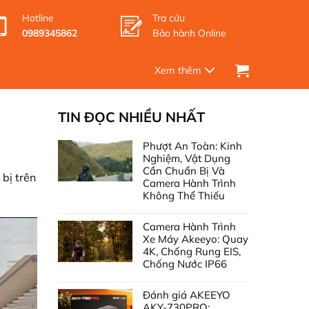
Hotline
Tra cứu
0989345862
Bảo hành Online
TIN ĐỌC NHIỀU NHẤT
Phượt An Toàn: Kinh
Nghiệm, Vật Dụng
Cần Chuẩn Bị Và
bị trên
Camera Hành Trình
Không Thể Thiếu
Camera Hành Trình
Xe Máy Akeeyo: Quay
4K, Chống Rung EIS,
Chống Nước IP66
Đánh giá AKEEYO
AKY-730PRO: