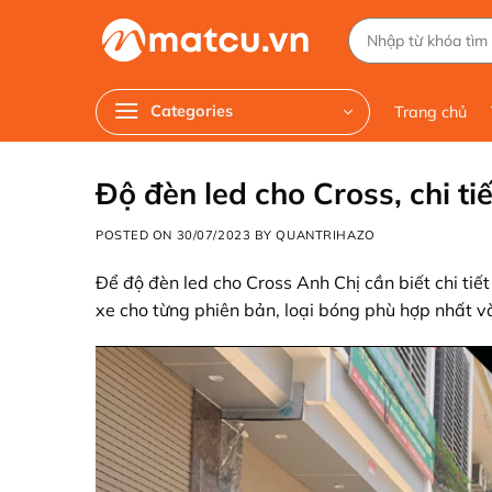
Chuyển
Tìm
đến
kiếm:
nội
dung
Categories
Trang chủ
Độ đèn led cho Cross, chi ti
POSTED ON
30/07/2023
BY
QUANTRIHAZO
Để độ đèn led
cho Cross Anh Chị cần biết chi ti
xe cho từng phiên bản, loại bóng phù hợp nhất 