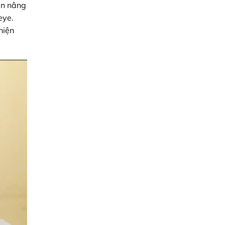
ản nâng
eye.
hiện