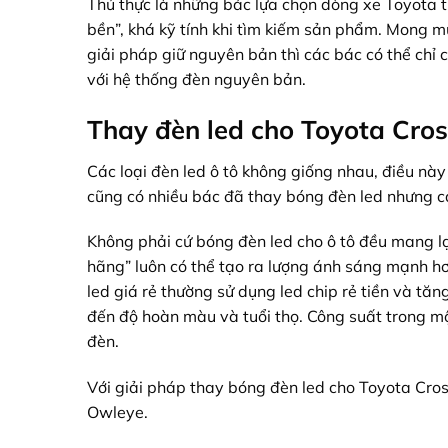
Thú thực là những bác lựa chọn dòng xe Toyota 
bền”, khá kỹ tính khi tìm kiếm sản phẩm. Mong mu
giải pháp giữ nguyên bản thì các bác có thể chỉ 
với hệ thống đèn nguyên bản.
Thay đèn led cho Toyota Cros
Các loại
đèn led ô tô không giống nhau, điều này
cũng có nhiều bác đã thay bóng đèn led nhưng 
Không phải cứ bóng đèn led cho ô tô đều mang lạ
hãng” luôn có thể tạo ra lượng ánh sáng mạnh h
led giá rẻ thường sử dụng led chip rẻ tiền và t
đến độ hoàn màu và tuổi thọ. Công suất trong mộ
đèn.
Với giải pháp thay
bóng đèn led
cho Toyota Cross
Owleye.