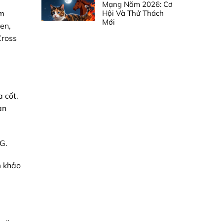
Mạng Năm 2026: Cơ
Hội Và Thử Thách
ồm
Mới
en,
Cross
 cốt.
an
G.
m khảo