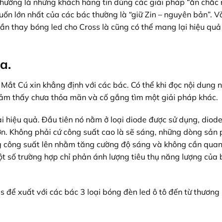
thường là những khách hàng tin dùng các giải pháp “ăn chắc
ốn lớn nhất của các bác thường là “giữ Zin – nguyên bản”. V
cần thay bóng led cho Cross là cũng có thể mang lại hiệu quả 
a.
 Mắt Cú xin khẳng định với các bác. Có thể khi đọc nội dung 
cảm thấy chưa thỏa mãn và cố gắng tìm một giải pháp khác.
i hiệu quả. Đầu tiên nó nằm ở loại diode được sử dụng, diod
ơn. Không phải cứ công suất cao là sẽ sáng, những dòng sản
ăng công suất lên nhằm tăng cường độ sáng và không cần qua
t số trường hợp chỉ phản ánh lượng tiêu thụ năng lượng của
 để xuất với các bác 3 loại bóng đèn led ô tô đến từ thương 