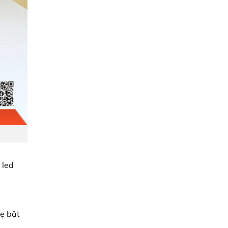
 led
ẹ bật