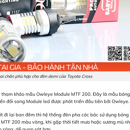
i chân phù hợp cho đèn demi của Toyota Cross
c tham khảo mẫu Owleye Module MTF 200. Đây là mẫu bóng
n đổi sang Module led được phát triển đầu tiên bởi Owleye.
t đi lại ban đêm thì hệ thống đèn pha các bác sử dụng bóng
MTF 200 màu vàng, khi gặp thời tiết mưa hoặc sương mù nh
 sáng, dễ quan sát hơn.