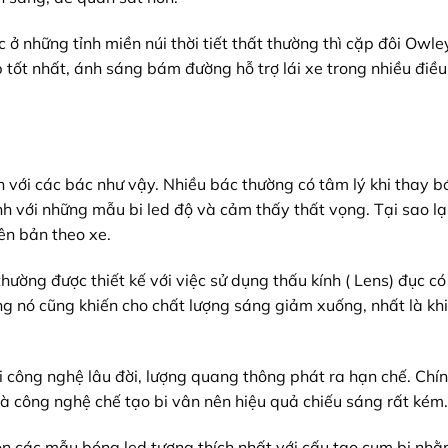
c ở những tỉnh miền núi thời tiết thất thường thì cặp đôi Owle
t nhất, ánh sáng bám đường hỗ trợ lái xe trong nhiều điều
h với các bác như vậy. Nhiều bác thường có tâm lý khi thay 
 với những mẫu bi led độ và cảm thấy thất vọng. Tại sao lạ
ên bản theo xe.
ường được thiết kế với việc sử dụng thấu kính ( Lens) đục c
g nó cũng khiến cho chất lượng sáng giảm xuống, nhất là khi
 công nghệ lâu đời, lượng quang thông phát ra hạn chế. Chín
và công nghệ chế tạo bi vân nên hiệu quả chiếu sáng rất kém.
ọn các mẫu bóng led tương thích nhất với cấu tạo cụm bi nh