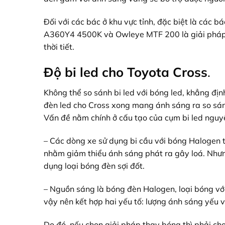
Đối với các bác ở khu vực tỉnh, đặc biệt là các bá
A360Y4 4500K và Owleye MTF 200 là giải pháp tố
thời tiết.
Độ bi led
cho Toyota Cross
.
Không thể so sánh
bi led với bóng led
, khẳng địn
đèn led cho Cross xong mang ánh sáng ra so sánh
Vấn đề nằm chính ở cấu tạo của cụm bi led nguy
– Các dòng xe sử dụng bi cầu với bóng Halogen th
nhằm giảm thiểu ánh sáng phát ra gây loá. Nhưn
dụng loại bóng đèn sợi đốt.
– Nguồn sáng là bóng đèn Halogen, loại bóng với
vậy nên kết hợp hai yếu tố: lượng ánh sáng yếu 
Do đó, nếu chọn giải pháp thay bóng thì phải ch