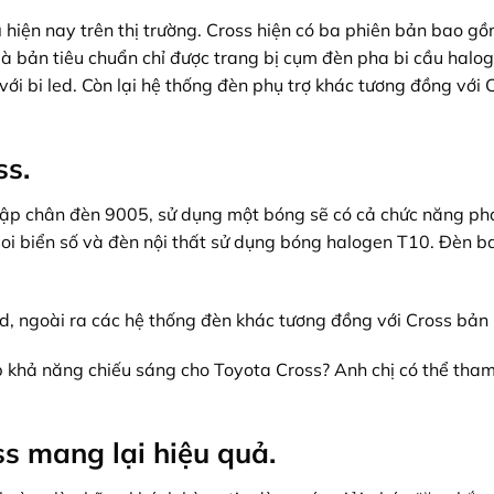
hiện nay trên thị trường. Cross hiện có ba phiên bản bao g
là bản tiêu chuẩn chỉ được trang bị cụm đèn pha bi cầu halog
ới bi led. Còn lại hệ thống đèn phụ trợ khác tương đồng với 
ss.
rập chân đèn 9005, sử dụng một bóng sẽ có cả chức năng pha
soi biển số và đèn nội thất sử dụng bóng halogen T10. Đèn b
ed, ngoài ra các hệ thống đèn khác tương đồng với Cross bản 
 khả năng chiếu sáng cho Toyota Cross? Anh chị có thể tha
ss mang lại hiệu quả.