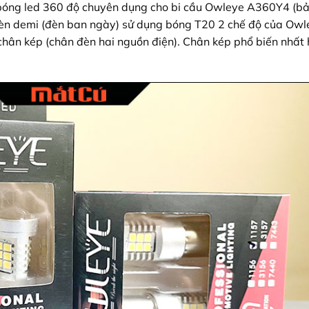
 bóng led 360 độ chuyên dụng cho bi cầu Owleye A360Y4 (b
èn demi (đèn ban ngày) sử dụng bóng T20 2 chế độ của Owl
 chân kép (chân đèn hai nguồn điện). Chân kép phổ biến nhất 