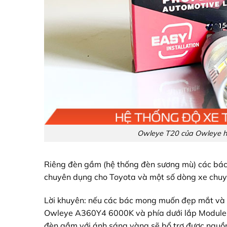
Owleye T20 của Owleye ha
Riêng đèn gầm (hệ thống đèn sương mù) các bá
chuyên dụng cho Toyota và một số dòng xe chuyể
Lời khuyên: nếu các bác mong muốn đẹp mắt và í
Owleye A360Y4 6000K và phía dưới lắp Module 
đèn gầm với ánh sáng vàng sẽ bổ trợ được nguồn