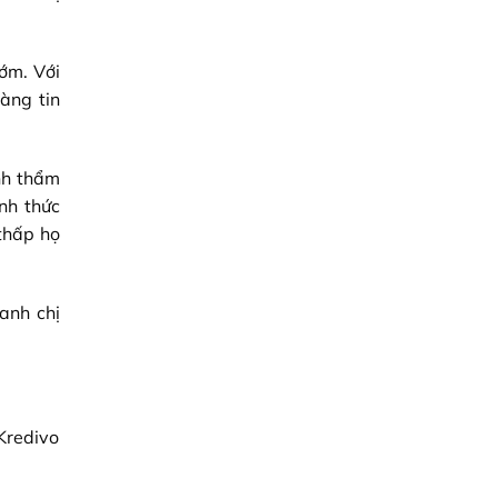
ớm. Với
àng tin
ình thẩm
ình thức
thấp họ
anh chị
 Kredivo