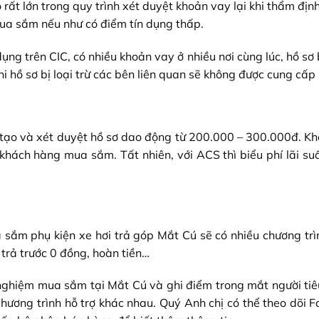
rất lớn trong quy trình xét duyệt khoản vay lại khi thẩm địn
mua sắm nếu như có điểm tín dụng thấp.
dụng trên CIC, có nhiều khoản vay ở nhiều nơi cùng lúc, hồ sơ
hồ sơ bị loại trừ các bên liên quan sẽ không được cung cấp l
tạo và xét duyệt hồ sơ dao động từ 200.000 – 300.000đ. Kh
 khách hàng mua sắm. Tất nhiên, với ACS thì biểu phí lãi su
 sắm phụ kiện xe hơi trả góp Mắt Cú sẽ có nhiều chương trì
trả trước 0 đồng, hoàn tiền…
nghiệm mua sắm tại Mắt Cú và ghi điểm trong mắt người tiê
hương trình hỗ trợ khác nhau. Quý Anh chị có thể theo dõi 