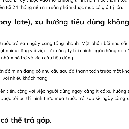
anh toán. Tuỳ thuộc vào mỗi chương trình, hạn mức thanh toá
lên tới 24 tháng nếu như sản phẩm được mua có giá trị lớn.
pay late), xu hướng tiêu dùng khôn
 trước trả sau ngày càng tăng nhanh. Một phần bởi nhu cầu
t nhiều cộng với việc các công ty tài chính, ngân hàng ra 
 nhằm hỗ trợ và kích cầu tiêu dùng.
món đồ mình đang có nhu cầu sau đó thanh toán trước một kho
 với nhiều khách hàng.
iên tiến, cộng với việc người dùng ngày càng ít có xu hướng
ược tối ưu thì hình thức mua trước trả sau sẽ ngày càng đ
có thể trả góp.