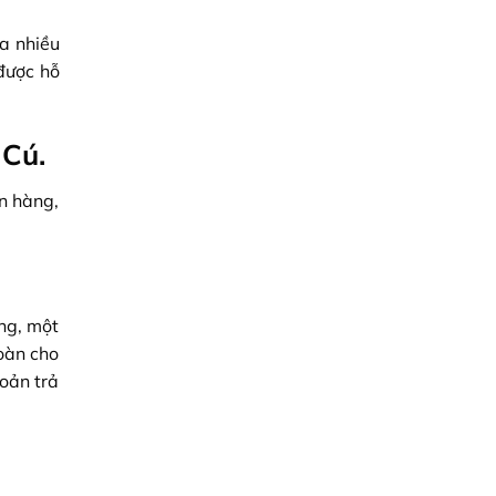
a nhiều
 được hỗ
 Cú.
n hàng,
ng, một
oàn cho
oản trả