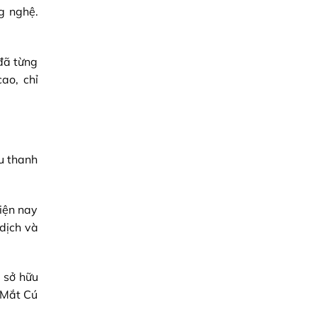
g nghệ.
đã từng
ao, chỉ
u thanh
hiện nay
dịch và
 sở hữu
g Mắt Cú