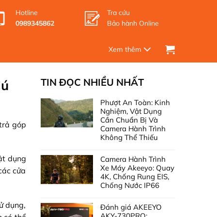
Hotline
Tra cứu
0989345862
Bảo hành Online
TIN ĐỌC NHIỀU NHẤT
Cú
Phượt An Toàn: Kinh
Nghiệm, Vật Dụng
Cần Chuẩn Bị Và
trả góp
Camera Hành Trình
Không Thể Thiếu
ật dụng
Camera Hành Trình
Xe Máy Akeeyo: Quay
 các cửa
4K, Chống Rung EIS,
Chống Nước IP66
ử dụng,
Đánh giá AKEEYO
AKY-730PRO: