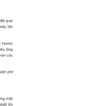
ó đã quá
máy lớn
ợc Home
hiều ông
 hơn các
hoản phí
ưng một
hất thị