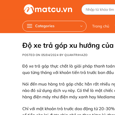
Chuyển
Tìm
đến
kiếm:
nội
dung
Categories
Trang chủ
Độ xe trả góp xu hướng của 
POSTED ON
05/04/2024
BY
QUANTRIHAZO
Độ xe trả góp thực chất là giải pháp thanh toá
qua từng tháng với khoản tiền trả trước ban đầu 
Nói đến mua hàng trả góp chắc hẳn rất nhiều 
nào đó sử dụng dịch vụ này. Có thể là một chiếc 
hàng điện máy như điện máy xanh hay Mediamart
Chỉ với một khoản trả trước dao động từ 20-30%