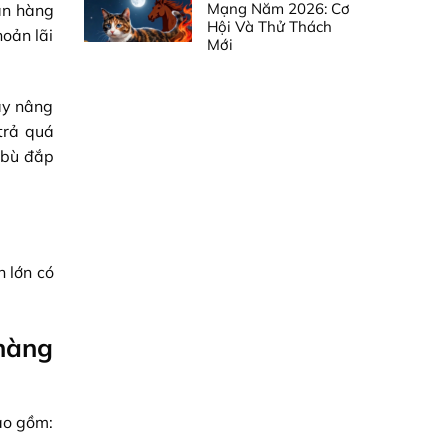
Mạng Năm 2026: Cơ
ân hàng
Hội Và Thử Thách
hoản lãi
Mới
ay nâng
trả quá
 bù đắp
h lớn có
 hàng
ao gồm: