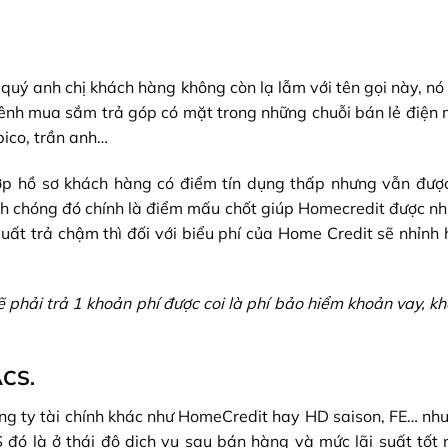
 quý anh chị khách hàng không còn lạ lẫm với tên gọi này, n
 kênh mua sắm trả góp có mặt trong những chuỗi bán lẻ điện 
ico, trần anh…
 hợp hồ sơ khách hàng có điểm tín dụng thấp nhưng vẫn đư
anh chóng đó chính là điểm mấu chốt giúp Homecredit được n
suất trả chậm thì đối với biểu phí của Home Credit sẽ nhỉnh
 phải trả 1 khoản phí được coi là phí bảo hiểm khoản vay, k
ACS.
ng ty tài chính khác như HomeCredit hay HD saison, FE… nh
đó là ở thái độ dịch vụ sau bán hàng và mức lãi suất tốt n