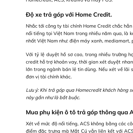
Độ xe trả góp với Home Credit.
Nhắc tới công ty tài chính Home Credit chắc hẳn
nổi tiếng tại Việt Nam trong nhiều năm qua, là
nhất Việt Nam như: điện máy xanh, mediamart, p
Với tỷ lệ duyệt hồ sơ cao, trong nhiều trường
credit hỗ trợ khoản vay, thời gian xét duyệt nh
lớn trong ngành bán lẻ tin dùng.
Nếu xét về lãi 
đơn vị tài chính khác.
Lưu ý: Khi trả góp qua Homecredit khách hàng sẽ
này gần như là bắt buộc.
Mua phụ kiện ô tô trả góp thông qua 
Xét về mức độ nổi tiếng, ACS không bằng các cô
điểm đặc trưng mà Mắt Cú vẫn liên kết với ACS 