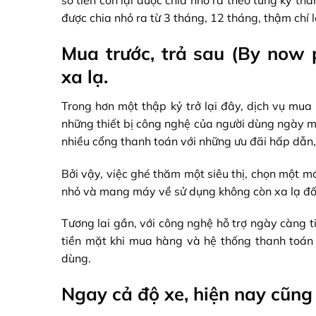
số tiền còn lại được chia nhỏ ra theo từng kỳ th
được chia nhỏ ra từ 3 tháng, 12 tháng, thậm chí 
Mua trước, trả sau (By now 
xa lạ.
Trong hơn một thập kỷ trở lại đây, dịch vụ mua
những thiết bị công nghệ của người dùng ngày mộ
nhiều cổng thanh toán với những ưu đãi hấp dẫn,
Bởi vậy, việc ghé thăm một siêu thị, chọn một 
nhỏ và mang máy về sử dụng không còn xa lạ đối
Tương lai gần, với công nghệ hỗ trợ ngày càng t
tiền mặt khi mua hàng và hệ thống thanh toán đ
dùng.
Ngay cả độ xe, hiện nay cũng 