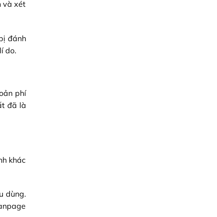
h và xét
 bị đánh
í do.
oản phí
ất đã là
nh khác
u dùng.
Fanpage