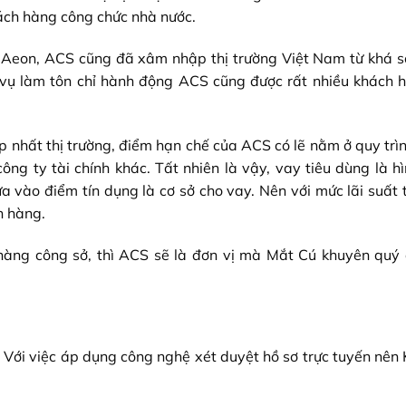
hách hàng công chức nhà nước.
 Aeon, ACS cũng đã xâm nhập thị trường Việt Nam từ khá s
c vụ làm tôn chỉ hành động ACS cũng được rất nhiều khách h
p nhất thị trường, điểm hạn chế của ACS có lẽ nằm ở quy tr
ông ty tài chính khác. Tất nhiên là vậy, vay tiêu dùng là h
 vào điểm tín dụng là cơ sở cho vay. Nên với mức lãi suất 
h hàng.
hàng công sở, thì ACS sẽ là đơn vị mà Mắt Cú khuyên quý 
. Với việc áp dụng công nghệ xét duyệt hồ sơ trực tuyến nên