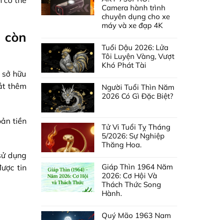
n có thể
Camera hành trình
chuyên dụng cho xe
máy và xe đạp 4K
g còn
Tuổi Dậu 2026: Lửa
Tôi Luyện Vàng, Vượt
Khó Phát Tài
 sở hữu
mắt thêm
Người Tuổi Thìn Năm
2026 Có Gì Đặc Biệt?
ản tiền
Tử Vi Tuổi Tỵ Tháng
5/2026: Sự Nghiệp
Thăng Hoa.
 sử dụng
Giáp Thìn 1964 Năm
ược tin
2026: Cơ Hội Và
Thách Thức Song
Hành.
Quý Mão 1963 Nam