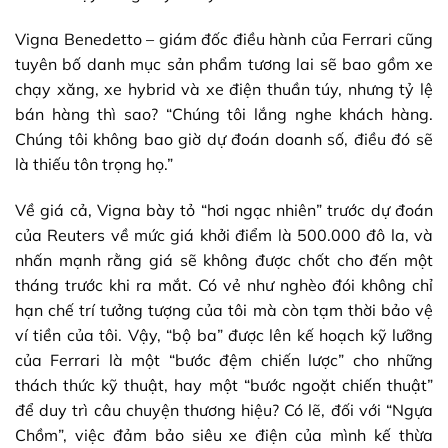
Vigna Benedetto – giám đốc điều hành của Ferrari cũng
tuyên bố danh mục sản phẩm tương lai sẽ bao gồm xe
chạy xăng, xe hybrid và xe điện thuần túy, nhưng tỷ lệ
bán hàng thì sao? “Chúng tôi lắng nghe khách hàng.
Chúng tôi không bao giờ dự đoán doanh số, điều đó sẽ
là thiếu tôn trọng họ.”
Về giá cả, Vigna bày tỏ “hơi ngạc nhiên” trước dự đoán
của Reuters về mức giá khởi điểm là 500.000 đô la, và
nhấn mạnh rằng giá sẽ không được chốt cho đến một
tháng trước khi ra mắt. Có vẻ như nghèo đói không chỉ
hạn chế trí tưởng tượng của tôi mà còn tạm thời bảo vệ
ví tiền của tôi. Vậy, “bộ ba” được lên kế hoạch kỹ lưỡng
của Ferrari là một “bước đệm chiến lược” cho những
thách thức kỹ thuật, hay một “bước ngoặt chiến thuật”
để duy trì câu chuyện thương hiệu? Có lẽ, đối với “Ngựa
Chồm”, việc đảm bảo siêu xe điện của mình kế thừa