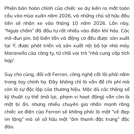
Phiên bản hoàn chỉnh của chiếc xe dự kiến ​​ra mắt toàn
cầu vào mùa xuân năm 2026, và những chủ sở hữu đầu
tiên sẽ nhận xe vào tháng 10 năm 2026. Lần này,
“Ngựa chồm” đã đầu tư rất nhiều vào điện khí hóa. Các
mô-đun pin, bộ biến tần và động cơ đều được sản xuất
tại Ý, được phát triển và sản xuất nội bộ tại nhà máy
Maranello của công ty, từ chối vai trò “nhà cung cấp tích
hợp”.
Suy cho cùng, đối với Ferrari, công nghệ cốt lõi phải nằm
trong tay chính họ. Đây không chỉ là vấn đề chi phí mà
còn là sự độc lập của thương hiệu. Mặc dù các thông số
kỹ thuật cụ thể (mã lực, phạm vi hoạt động) vẫn còn là
một bí ẩn, nhưng nhiều chuyên gia nhấn mạnh rằng
chiếc xe điện của Ferrari sẽ không phải là một “vẻ đẹp
im lặng” mà sẽ sở hữu một “âm thanh đặc trưng” độc
đáo.