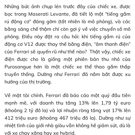
Những bức ảnh chụp lén trước đây của chiếc xe, được
bọc trong Maserati Levante, đã tiết lộ một “tiếng gầm
rú động cơ” đáng gờm (tất nhiên là mô phỏng), và các
bằng sáng chế thậm chí còn gợi ý về việc chuyển số mô
phỏng. Điều này đặt ra câu hỏi: khi tiếng gầm rú của
động cơ V12 được thay thế bằng điện, “âm thanh điện”
của Ferrari sẽ quyến rũ như thế nào? Thật vậy, chiếc xe
điện được cho là giống một phiên bản thu nhỏ của
Purosangue hơn là một chiếc xe thể thao gầm thấp
truyền thống. Dường như Ferrari đã nắm bắt được xu
hướng của thị trường.
Về mặt tài chính, Ferrari đã báo cáo một quý đầu tiên
mạnh mẽ, với doanh thu tăng 13% lên 1,79 tỷ euro
(khoảng 2 tỷ đô la) và lợi nhuận ròng tăng vọt 17% lên
412 triệu euro (khoảng 467 triệu đô la). Dường như sự
nhiệt tình của giới nhà giàu vẫn không hề giảm sút, dù là
với xe chạy xăng hay xe hybrid.