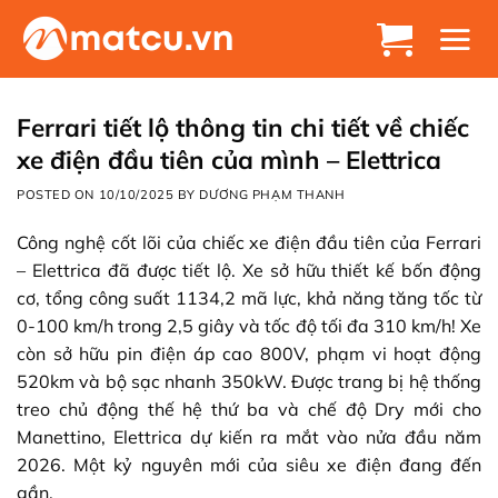
Chuyển
đến
nội
dung
Ferrari tiết lộ thông tin chi tiết về chiếc
xe điện đầu tiên của mình – Elettrica
POSTED ON
10/10/2025
BY
DƯƠNG PHẠM THANH
Công nghệ cốt lõi của chiếc xe điện đầu tiên của Ferrari
– Elettrica đã được tiết lộ. Xe sở hữu thiết kế bốn động
cơ, tổng công suất 1134,2 mã lực, khả năng tăng tốc từ
0-100 km/h trong 2,5 giây và tốc độ tối đa 310 km/h! Xe
còn sở hữu pin điện áp cao 800V, phạm vi hoạt động
520km và bộ sạc nhanh 350kW. Được trang bị hệ thống
treo chủ động thế hệ thứ ba và chế độ Dry mới cho
Manettino, Elettrica dự kiến ​​ra mắt vào nửa đầu năm
2026. Một kỷ nguyên mới của siêu xe điện đang đến
gần.