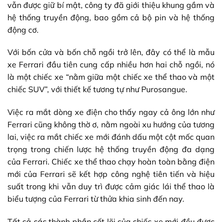
vẫn được giữ bí mật, công ty đã giới thiệu khung gầm và
hệ thống truyền động, bao gồm cả bộ pin và hệ thống
động cơ.
Với bốn cửa và bốn chỗ ngồi trở lên, đây có thể là mẫu
xe Ferrari đầu tiên cung cấp nhiều hơn hai chỗ ngồi, nó
là một chiếc xe “nằm giữa một chiếc xe thể thao và một
chiếc SUV”, với thiết kế tương tự như Purosangue.
Việc ra mắt dòng xe điện cho thấy ngay cả ông lớn như
Ferrari cũng không thờ ơ, nằm ngoài xu hướng của tương
lai, việc ra mắt chiếc xe mới đánh dấu một cột mốc quan
trọng trong chiến lược hệ thống truyền động đa dạng
của Ferrari. Chiếc xe thể thao chạy hoàn toàn bằng điện
mới của Ferrari sẽ kết hợp công nghệ tiên tiến và hiệu
suất trong khi vẫn duy trì được cảm giác lái thể thao là
biểu tượng của Ferrari từ thửa khia sinh đến nay.
Tất cả các thành phần cốt lõi của chiếc xe mới đều được