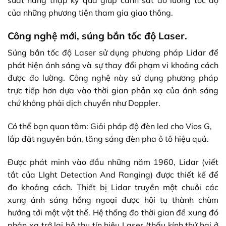
của những phương tiện tham gia giao thông.
Công nghệ mới, súng bắn tốc độ Laser.
Súng bắn tốc độ Laser sử dụng phương pháp Lidar để
phát hiện ánh sáng và sự thay đổi phạm vi khoảng cách
được đo lường. Công nghệ này sử dụng phương pháp
trực tiếp hơn dựa vào thời gian phản xạ của ánh sáng
chứ không phải dịch chuyển như Doppler.
Có thể bạn quan tâm:
Giải pháp độ đèn led cho Vios G,
lắp đặt nguyên bản, tăng sáng đèn pha ô tô hiệu quả.
Được phát minh vào đầu những năm 1960, Lidar (viết
tắt của LIght Detection And Ranging) được thiết kế để
đo khoảng cách. Thiết bị Lidar truyền một chuỗi các
xung ánh sáng hồng ngoại được hội tụ thành chùm
hướng tới một vật thể. Hệ thống đo thời gian để xung đó
phản xạ trở lại bộ thu tín hiệu Laser (thấu kính thứ hai ở