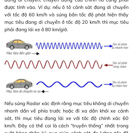
được tính vào. Ví dụ: nếu ô tô cảnh sát đang di chuyển
với tốc độ 60 km/h và súng bắn tốc độ phát hiện thấy
mục tiêu đang di chuyển ở tốc độ 20 km/h thì mục tiêu
phải đang lái xe ở 80 km/giờ.
Nếu súng Radar xác định rằng mục tiêu không di chuyển
nhanh dần về phía trước hoặc đi xa dần khỏi xe cảnh
sát, thì mục tiêu đang lái xe với tốc độ chính xác 60
km/h. Đây có thể coi là cách “truyền thống” nhất trong
suất hàng thập kỷ qua giúp cảnh sát đo lường tốc độ