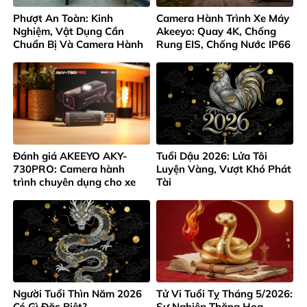
Phượt An Toàn: Kinh
Camera Hành Trình Xe Máy
Nghiệm, Vật Dụng Cần
Akeeyo: Quay 4K, Chống
Chuẩn Bị Và Camera Hành
Rung EIS, Chống Nước IP66
Trình Không Thể Thiếu
Đánh giá AKEEYO AKY-
Tuổi Dậu 2026: Lửa Tôi
730PRO: Camera hành
Luyện Vàng, Vượt Khó Phát
trình chuyên dụng cho xe
Tài
máy và xe đạp 4K
Người Tuổi Thìn Năm 2026
Tử Vi Tuổi Tỵ Tháng 5/2026:
Có Gì Đặc Biệt?
Sự Nghiệp Thăng Hoa.