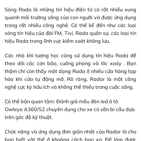
Sóng Rada là những tín hiệu điện từ có rất nhiều xung
quanh môi trường sống của con người và được ứng dụng
trong rất nhiều công nghệ. Có thể kể đến như các loại
sóng tín hiệu của đài FM, Tivi, Rada quân sự, các loại tín
hiệu Rada trong lĩnh vực kiểm soát không lưu.
Các nhà khí tượng học cũng sử dụng tín hiệu Rada để
theo dõi các cơn bão, cuồng phong và lốc xoáy . Bạn
thậm chí còn thấy một dạng Rada ở nhiều cửa hàng tạp
hóa khi cửa tự động mở. Rõ ràng, Radar là một công
nghệ cực kỳ hữu ích và không thể thiếu trong cuộc sống.
Có thể bận quan tâm:
Đánh giá mẫu đèn led ô tô
Owleye A360/S2 chuyên dụng cho xe có sẵn bi cầu dựa
trên góc độ kỹ thuật.
Chức năng và ứng dụng đơn giản nhất của Radar là cho
bạn biết vật thể ở khoảng cách bao xa. Để làm được