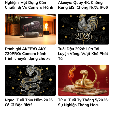
Nghiệm, Vật Dụng Cần
Akeeyo: Quay 4K, Chống
Chuẩn Bị Và Camera Hành
Rung EIS, Chống Nước IP66
Trình Không Thể Thiếu
Đánh giá AKEEYO AKY-
Tuổi Dậu 2026: Lửa Tôi
730PRO: Camera hành
Luyện Vàng, Vượt Khó Phát
trình chuyên dụng cho xe
Tài
máy và xe đạp 4K
Người Tuổi Thìn Năm 2026
Tử Vi Tuổi Tỵ Tháng 5/2026:
Có Gì Đặc Biệt?
Sự Nghiệp Thăng Hoa.