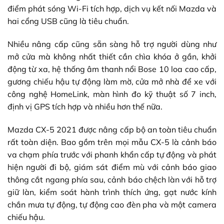
điểm phát sóng Wi-Fi tích hợp, dịch vụ kết nối Mazda và
hai cổng USB cũng là tiêu chuẩn.
Nhiều nâng cấp cũng sẵn sàng hỗ trợ người dùng như
mở cửa mà không nhất thiết cần chìa khóa ở gần, khởi
động từ xa, hệ thống âm thanh nổi Bose 10 loa cao cấp,
gương chiếu hậu tự động làm mờ, cửa mở nhà để xe với
công nghệ HomeLink, màn hình đo kỹ thuật số 7 inch,
định vị GPS tích hợp và nhiều hơn thế nữa.
Mazda CX-5 2021 được nâng cấp bộ an toàn tiêu chuẩn
rất toàn diện. Bao gồm trên mọi mẫu CX-5 là cảnh báo
va chạm phía trước với phanh khẩn cấp tự động và phát
hiện người đi bộ, giám sát điểm mù với cảnh báo giao
thông cắt ngang phía sau, cảnh báo chệch làn với hỗ trợ
giữ làn, kiểm soát hành trình thích ứng, gạt nước kính
chắn mưa tự động, tự động cao đèn pha và một camera
chiếu hậu.