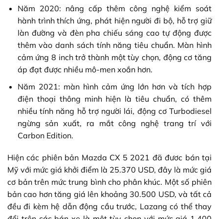
Năm 2020: nâng cấp thêm công nghệ kiểm soát
hành trình thích ứng, phát hiện người đi bộ, hỗ trợ giữ
làn đường và đèn pha chiếu sáng cao tự động được
thêm vào danh sách tính năng tiêu chuẩn. Màn hình
cảm ứng 8 inch trở thành một tùy chọn, động cơ tăng
áp đạt được nhiều mô-men xoắn hơn.
Năm 2021: màn hình cảm ứng lớn hơn và tích hợp
điện thoại thông minh hiện là tiêu chuẩn, có thêm
nhiều tính năng hỗ trợ người lái, động cơ Turbodiesel
ngừng sản xuất, ra mắt công nghệ trang trí với
Carbon Edition.
Hiện các phiên bản Mazda CX 5 2021 đã đươc bán tại
Mỹ với mức giá khởi điểm là 25.370 USD, đây là mức giá
cơ bản trên mức trung bình cho phân khúc. Một số phiên
bản cao hơn tăng giá lên khoảng 30.500 USD, và tất cả
đều đi kèm hệ dẫn động cầu trước, Lazang có thể thay
đổi trên các bán xe là một tùy chọn với mức giá 1.400