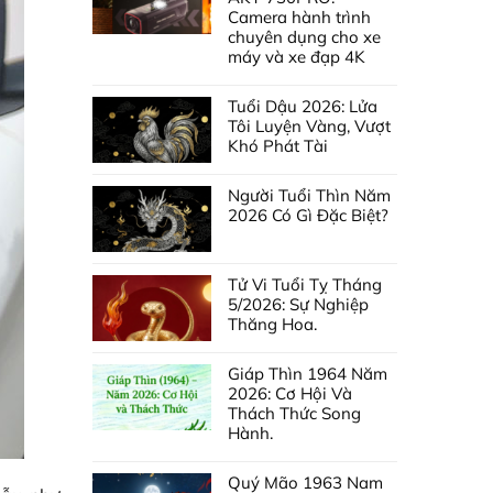
Camera hành trình
chuyên dụng cho xe
máy và xe đạp 4K
Tuổi Dậu 2026: Lửa
Tôi Luyện Vàng, Vượt
Khó Phát Tài
Người Tuổi Thìn Năm
2026 Có Gì Đặc Biệt?
Tử Vi Tuổi Tỵ Tháng
5/2026: Sự Nghiệp
Thăng Hoa.
Giáp Thìn 1964 Năm
2026: Cơ Hội Và
Thách Thức Song
Hành.
Quý Mão 1963 Nam