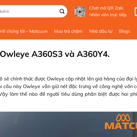
Chát mã QR Zalo
Nhân viên trực tiếp
Về chúng tôi – Matcu.vn
Mua trả chậm
Nhà đầu tư
Blogs
ô Owleye A360S3 và A360Y4.
 sẽ chính thức được Owleye cập nhật lên giá hàng của đại lý
i cầu này Owleye vẫn giữ nét đặc trưng về công nghệ vốn c
ậy làm thế nào để người tiêu dùng phân biệt được hai ph