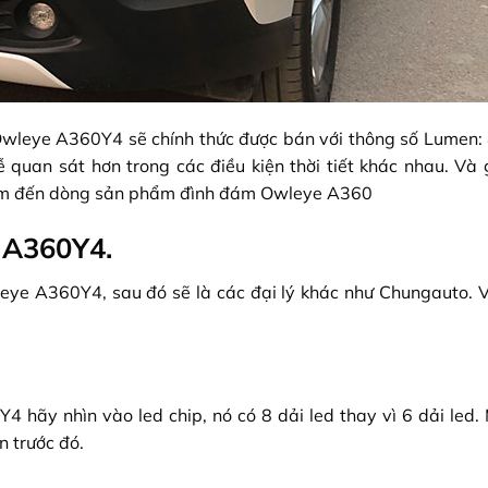
 Owleye A360Y4 sẽ chính thức được bán với thông số Lumen:
quan sát hơn trong các điều kiện thời tiết khác nhau. Và 
tâm đến dòng sản phẩm đình đám Owleye A360
 A360Y4.
leye A360Y4, sau đó sẽ là các đại lý khác như Chungauto. 
ãy nhìn vào led chip, nó có 8 dải led thay vì 6 dải led. 
n trước đó.