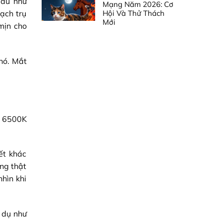
mẫu như
Mạng Năm 2026: Cơ
Hội Và Thử Thách
ạch trụ
Mới
mịn cho
nó. Mắt
n 6500K
ết khác
ng thật
hìn khi
 dụ như