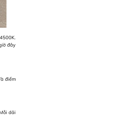
 4500K.
giờ đây
Và điểm
Mỗi dải