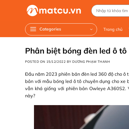
Chuyển
Tìm
đến
kiếm:
nội
dung
Categories
Trang chủ
Phân biệt bóng đèn led ô t
POSTED ON
15/12/2022
BY
DƯƠNG PHẠM THANH
Đầu năm 2023 phiên bản đèn led 360 độ cho ô tô
bản với mẫu bóng led ô tô chuyên dụng cho xe b
vẫn khá giống với phiên bản Owleye A360S2. V
này?