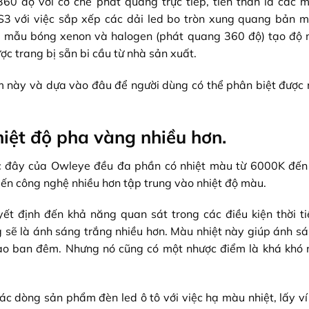
60 độ với cơ chế phát quang trực tiếp, tiền thân là các 
3 với việc sắp xếp các dải led bo tròn xung quang bản m
ác mẫu bóng xenon và halogen (phát quang 360 độ) tạo độ 
c trang bị sẵn bi cầu từ nhà sản xuất.
m này và dựa vào đâu để người dùng có thể phân biệt được 
iệt độ pha vàng nhiều hơn.
ớc đây của Owleye đều đa phần có nhiệt màu từ 6000K đế
tiến công nghệ nhiều hơn tập trung vào nhiệt độ màu.
t định đến khả năng quan sát trong các điều kiện thời ti
sẽ là ánh sáng trắng nhiều hơn. Màu nhiệt này giúp ánh sá
ào ban đêm. Nhưng nó cũng có một nhược điểm là khá khó n
 dòng sản phẩm đèn led ô tô với việc hạ màu nhiệt, lấy ví