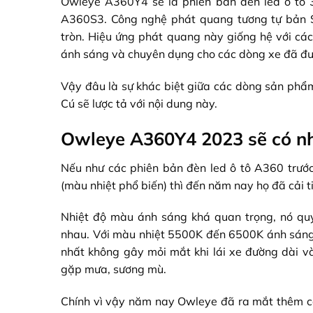
Owleye A360Y4 sẽ là phiên bản đèn led ô tô 3
A360S3. Công nghệ phát quang tương tự bản S
tròn. Hiệu ứng phát quang này giống hệ với c
ánh sáng và chuyên dụng cho các dòng xe đã đượ
Vậy đâu là sự khác biệt giữa các dòng sản phẩ
Cú sẽ lược tả với nội dung này.
Owleye A360Y4 2023 sẽ có nh
Nếu như các phiên bản đèn led ô tô A360 trư
(màu nhiệt phổ biến) thì đến năm nay họ đã cải 
Nhiệt độ màu ánh sáng khá quan trọng, nó quyế
nhau. Với màu nhiệt 5500K đến 6500K ánh sáng 
nhất không gây mỏi mắt khi lái xe đường dài v
gặp mưa, sương mù.
Chính vì vậy năm nay Owleye đã ra mắt thêm các