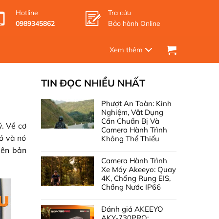
Hotline
Tra cứu
0989345862
Bảo hành Online
TIN ĐỌC NHIỀU NHẤT
Phượt An Toàn: Kinh
Nghiệm, Vật Dụng
Cần Chuẩn Bị Và
. Về cơ
Camera Hành Trình
ó và nó
Không Thể Thiếu
iên bản
Camera Hành Trình
Xe Máy Akeeyo: Quay
4K, Chống Rung EIS,
Chống Nước IP66
Đánh giá AKEEYO
AKY-730PRO: