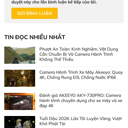
duyệt này cho lần bình luận kế tiếp của tôi.
TIN ĐỌC NHIỀU NHẤT
Phượt An Toàn: Kinh Nghiệm, Vật Dụng
Cần Chuẩn Bị Và Camera Hành Trình
Không Thể Thiếu
Camera Hành Trình Xe Máy Akeeyo: Quay
4K, Chống Rung EIS, Chống Nước IP66
Đánh giá AKEEYO AKY-730PRO: Camera
hành trình chuyên dụng cho xe máy và xe
đạp 4K
Tuổi Dậu 2026: Lửa Tôi Luyện Vàng, Vượt
Khó Phát Tài