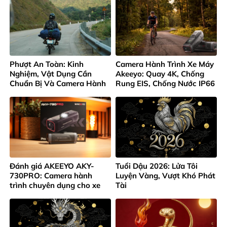
Phượt An Toàn: Kinh
Camera Hành Trình Xe Máy
Nghiệm, Vật Dụng Cần
Akeeyo: Quay 4K, Chống
Chuẩn Bị Và Camera Hành
Rung EIS, Chống Nước IP66
Trình Không Thể Thiếu
Đánh giá AKEEYO AKY-
Tuổi Dậu 2026: Lửa Tôi
730PRO: Camera hành
Luyện Vàng, Vượt Khó Phát
trình chuyên dụng cho xe
Tài
máy và xe đạp 4K