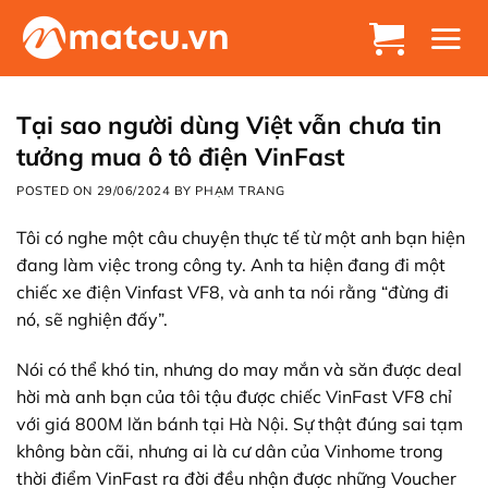
Chuyển
đến
nội
dung
Tại sao người dùng Việt vẫn chưa tin
tưởng mua ô tô điện VinFast
POSTED ON
29/06/2024
BY
PHẠM TRANG
Tôi có nghe một câu chuyện thực tế từ một anh bạn hiện
đang làm việc trong công ty. Anh ta hiện đang đi một
chiếc xe điện Vinfast VF8, và anh ta nói rằng “đừng đi
nó, sẽ nghiện đấy”.
Nói có thể khó tin, nhưng do may mắn và săn được deal
hời mà anh bạn của tôi tậu được chiếc VinFast VF8 chỉ
với giá 800M lăn bánh tại Hà Nội. Sự thật đúng sai tạm
không bàn cãi, nhưng ai là cư dân của Vinhome trong
thời điểm VinFast ra đời đều nhận được những Voucher