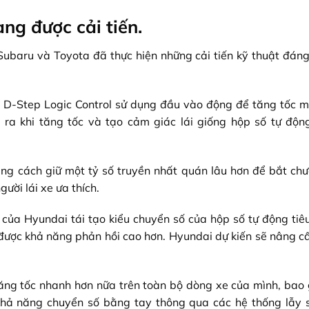
g được cải tiến.
Subaru và Toyota đã thực hiện những cải tiến kỹ thuật đáng
m D-Step Logic Control sử dụng đầu vào động để tăng tốc 
 ra khi tăng tốc và tạo cảm giác lái giống hộp số tự độn
ng cách giữ một tỷ số truyền nhất quán lâu hơn để bắt ch
ười lái xe ưa thích.
của Hyundai tái tạo kiểu chuyển số của hộp số tự động tiê
t được khả năng phản hồi cao hơn. Hyundai dự kiến sẽ nâng c
ăng tốc nhanh hơn nữa trên toàn bộ dòng xe của mình, bao
ả năng chuyển số bằng tay thông qua các hệ thống lẫy 