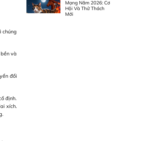
Mạng Năm 2026: Cơ
Hội Và Thử Thách
Mới
ì chúng
 bền và
yển đổi
ố định.
i xích.
g.