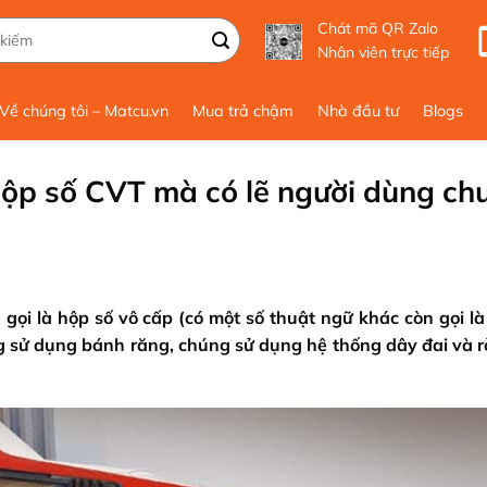
Chát mã QR Zalo
Nhân viên trực tiếp
Về chúng tôi – Matcu.vn
Mua trả chậm
Nhà đầu tư
Blogs
ộp số CVT mà có lẽ người dùng ch
 gọi là hộp số vô cấp (có một số thuật ngữ khác còn gọi là
ng sử dụng bánh răng, chúng sử dụng hệ thống dây đai và r