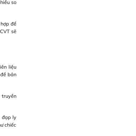
nhiều so
 hợp để
 CVT sẽ
iên liệu
n đề bản
 truyền
à đạp ly
ư chiếc