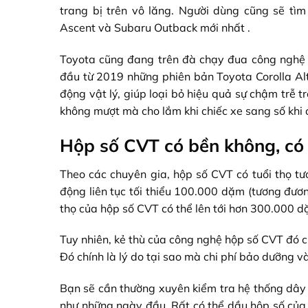
trang bị trên vô lăng. Người dùng cũng sẽ t
Ascent và Subaru Outback mới nhất .
Toyota cũng đang trên đà chạy đua công nghệ 
đầu từ 2019 những phiên bản Toyota Corolla Alt
động vật lý, giúp loại bỏ hiệu quả sự chậm trễ
không mượt mà cho lắm khi chiếc xe sang số khi
Hộp số CVT có bền không, có 
Theo các chuyên gia, hộp số CVT có tuổi thọ tư
động liên tục tối thiểu 100.000 dặm (tương đư
thọ của hộp số CVT có thể lên tới hơn 300.000 d
Tuy nhiên, kẻ thù của công nghệ hộp số CVT đó 
Đó chính là lý do tại sao mà chi phí bảo dưỡng v
Bạn sẽ cần thường xuyên kiểm tra hệ thống dây 
như những ngày đầu. Rất có thể dầu hộp số của