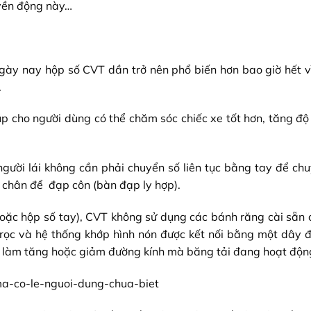
yền động này…
gày nay hộp số CVT dần trở nên phổ biến hơn bao giờ hết v
.
 cho người dùng có thể chăm sóc chiếc xe tốt hơn, tăng độ
người lái không cần phải chuyển số liên tục bằng tay để chu
 chân để đạp côn (bàn đạp ly hợp).
oặc hộp số tay), CVT không sử dụng các bánh răng cài sẵn c
ọc và hệ thống khớp hình nón được kết nối bằng một dây đa
n làm tăng hoặc giảm đường kính mà băng tải đang hoạt độn