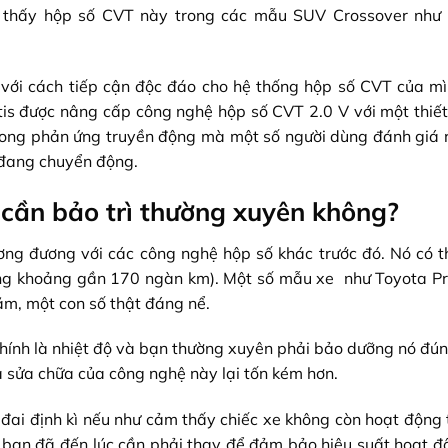
ìm thấy hộp số CVT này trong các mẫu SUV Crossover như
với cách tiếp cận độc đáo cho hệ thống hộp số CVT của mì
is được nâng cấp công nghệ hộp số CVT 2.0 V với một thiết 
 trong phản ứng truyền động mà một số người dùng đánh giá 
 đang chuyển động.
cần bảo trì thường xuyên không?
ơng đương với các công nghệ hộp số khác trước đó. Nó có t
ơng khoảng gần 170 ngàn km). Một số mẫu xe như Toyota Pri
ặm, một con số thật đáng nể.
chính là nhiệt độ và bạn thường xuyên phải bảo dưỡng nó đún
à sửa chữa của công nghệ này lại tốn kém hơn.
đai định kì nếu như cảm thấy chiếc xe không còn hoạt động t
 bạn đã đến lúc cần phải thay để đảm bảo hiệu suất hoạt đ