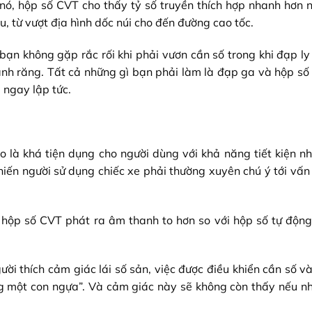
 nó, hộp số CVT cho thấy tỷ số truyền thích hợp nhanh hơn 
u, từ vượt địa hình dốc núi cho đến đường cao tốc.
ạn không gặp rắc rối khi phải vươn cần số trong khi đạp ly
ánh răng. Tất cả những gì bạn phải làm là đạp ga và hộp số
 ngay lập tức.
o là khá tiện dụng cho người dùng với khả năng tiết kiện nh
hiến người sử dụng chiếc xe phải thường xuyên chú ý tới vấ
 hộp số CVT phát ra âm thanh to hơn so với hộp số tự động
gười thích cảm giác lái số sản, việc được điều khiển cần số v
g một con ngựa”. Và cảm giác này sẽ không còn thấy nếu nh