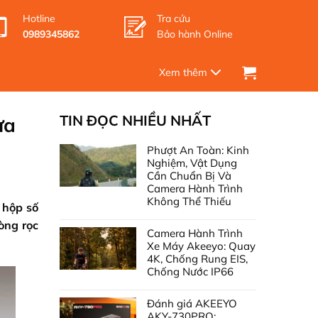
Hotline
Tra cứu
0989345862
Bảo hành Online
TIN ĐỌC NHIỀU NHẤT
ưa
Phượt An Toàn: Kinh
Nghiệm, Vật Dụng
Cần Chuẩn Bị Và
Camera Hành Trình
Không Thể Thiếu
 hộp số
òng rọc
Camera Hành Trình
Xe Máy Akeeyo: Quay
4K, Chống Rung EIS,
Chống Nước IP66
Đánh giá AKEEYO
AKY-730PRO: