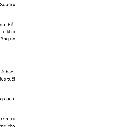
 Subaru
nh. Bắt
bị khởi
rằng nó
hể hoạt
us tuổi
g cách.
rơn tru
ộng cho