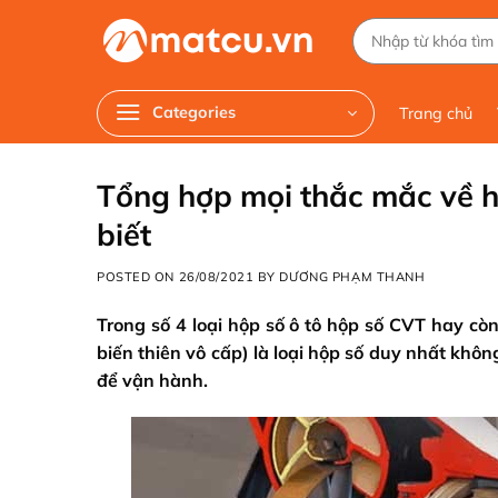
Chuyển
Tìm
đến
kiếm:
nội
dung
Categories
Trang chủ
Tổng hợp mọi thắc mắc về h
biết
POSTED ON
26/08/2021
BY
DƯƠNG PHẠM THANH
Trong số 4 loại hộp số ô tô hộp số CVT hay còn
biến thiên vô cấp) là loại hộp số duy nhất khô
để vận hành.