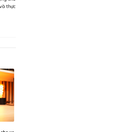
và thực
: