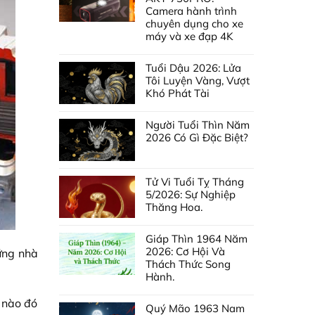
Camera hành trình
chuyên dụng cho xe
máy và xe đạp 4K
Tuổi Dậu 2026: Lửa
Tôi Luyện Vàng, Vượt
Khó Phát Tài
Người Tuổi Thìn Năm
2026 Có Gì Đặc Biệt?
Tử Vi Tuổi Tỵ Tháng
5/2026: Sự Nghiệp
Thăng Hoa.
Giáp Thìn 1964 Năm
2026: Cơ Hội Và
ững nhà
Thách Thức Song
Hành.
 nào đó
Quý Mão 1963 Nam