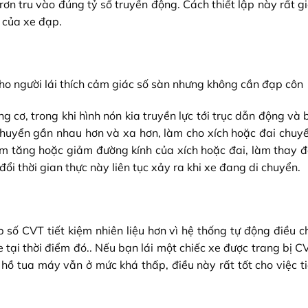
ơn tru vào đúng tỷ số truyền động. Cách thiết lập này rất g
 của xe đạp.
ho người lái thích cảm giác số sàn nhưng không cần đạp côn
ng cơ, trong khi hình nón kia truyền lực tới trục dẫn động và
i chuyển gần nhau hơn và xa hơn, làm cho xích hoặc đai chuy
m tăng hoặc giảm đường kính của xích hoặc đai, làm thay đổ
ổi thời gian thực này liên tục xảy ra khi xe đang di chuyển.
p số CVT tiết kiệm nhiên liệu hơn vì hệ thống tự động điều c
tại thời điểm đó.. Nếu bạn lái một chiếc xe được trang bị C
 hồ tua máy vẫn ở mức khá thấp, điều này rất tốt cho việc t