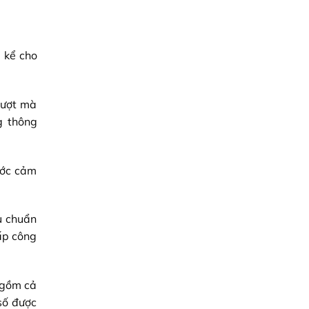
 kể cho
mượt mà
g thông
ước cảm
u chuẩn
ấp công
 gồm cả
số được