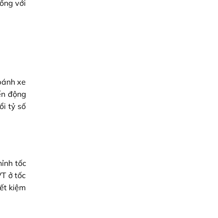
iống với
 bánh xe
ển động
i tỷ số
hỉnh tốc
VT ở tốc
iết kiệm