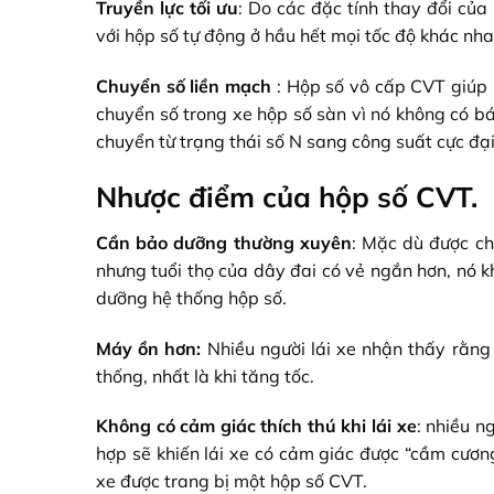
Truyền lực tối ưu
: Do các đặc tính thay đổi của
với hộp số tự động ở hầu hết mọi tốc độ khác nha
Chuyển số liền mạch
: Hộp số vô cấp CVT giúp b
chuyển số trong xe hộp số sàn vì nó không có b
chuyển từ trạng thái số N sang công suất cực đại
Nhược điểm của hộp số CVT.
Cần bảo dưỡng thường xuyên
: Mặc dù được ch
nhưng tuổi thọ của dây đai có vẻ ngắn hơn, nó k
dưỡng hệ thống hộp số.
Máy ồn hơn:
Nhiều người lái xe nhận thấy rằng
thống, nhất là khi tăng tốc.
Không có cảm giác thích thú khi lái xe
: nhiều n
hợp sẽ khiến lái xe có cảm giác được “cầm cươn
xe được trang bị một hộp số CVT.