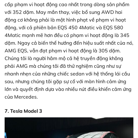
cấp phạm vi hoạt động cao nhất trong dòng sản phẩm
với 352 dặm. May mắn thay, việc bổ sung AWD hai
động cơ không phải là một hình phạt về phạm vi hoạt
động, với cả phiên bản EQS 450 4Matic và EQS 580
4Matic mạnh mẽ hơn đều có phạm vi hoạt động là 345
dặm. Ngay cả biến thể hướng đến hiệu suất nhất của nó,
AMG EQS, vẫn đạt phạm vi hoạt động là 305 dặm.
Chúng tôi là người hâm mộ cả hệ truyền động không
phải AMG mà chúng tôi đã thử nghiệm cũng như sự
nhanh nhẹn của những chiếc sedan với hệ thống lái cầu
sau, nhưng chúng tôi gặp sự cố với màn hình cảm ứng
lớn và quyết định dựa vào nhiều nút điều khiển cảm ứng
của Mercedes.
7. Tesla Model 3