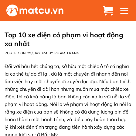
Chuyển
đến
nội
dung
Top 10 xe điện có phạm vi hoạt động
xa nhất
POSTED ON
29/06/2024
BY
PHẠM TRANG
Đối với hầu hết chúng ta, sở hữu một chiếc ô tô có nghĩa
là có thể tự do đi lại, dù là một chuyến đi nhanh đến nơi
làm việc hay một chuyến đi xuyên lục địa. Nếu bạn thích
những chuyến đi dài hơn nhưng muốn mua một chiếc xe
điện, thì có khả năng là bạn không còn xa lạ với nỗi lo về
phạm vi hoạt động. Nỗi lo về phạm vi hoạt động là nỗi lo
rằng xe điện của bạn sẽ không có đủ dung lượng pin để
hoàn thành một hành trình, và điều này hoàn toàn hợp
lý khi xét đến tình trạng đang tiến hành xây dựng các
mạng lưới sạc ở Bắc Mỹ.