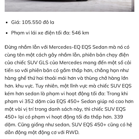
Giá: 105.550 đô la
Phạm vi lái xe điện tối đa: 546 km
Đừng nhầm lẫn với Mercedes-EQ EQS Sedan mà nó có
cùng tên một cách gây nhầm lẫn, phiên bản chạy điện
của chiếc SUV GLS của Mercedes mang đến một số cải
tiến so với phiên bản có gầm thấp hơn, chẳng hạn như
hàng ghế thứ hai thoải mái hơn và thùng chở hàng lớn
hơn. khu vực. Tuy nhiên, một lĩnh vực mà chiếc SUV EQS
kém hơn sedan là phạm vi hoạt động tối đa: Trong khi
phạm vi 352 dặm của EQS 450+ Sedan giúp nó cao hơn
một vài vị trí trong danh sách này, thì chiếc SUV EQS
450+ lại có phạm vi hoạt động tối đa thấp hơn. 339
dặm. Cũng giống như sedan, SUV EQS 450+ cũng có hệ
dẫn động một động cơ với RWD.