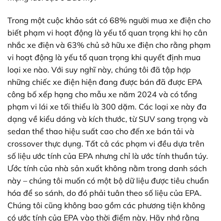
Trong một cuộc khảo sát có 68% người mua xe điện cho
biết phạm vi hoạt động là yếu tố quan trọng khi họ cân
nhắc xe điện và 63% chủ sở hữu xe điện cho rằng phạm
vi hoạt động là yếu tố quan trọng khi quyết định mua
loại xe nào. Với suy nghĩ này, chúng tôi đã tập hợp
những chiếc xe điện hiện đang được bán đã được EPA
công bố xếp hạng cho mẫu xe năm 2024 và có tổng
phạm vi lái xe tối thiểu là 300 dặm. Các loại xe này đa
dạng về kiểu dáng và kích thước, từ SUV sang trọng và
sedan thể thao hiệu suất cao cho đến xe bán tải và
crossover thực dụng. Tất cả các phạm vi đều dựa trên
số liệu ước tính của EPA nhưng chỉ là ước tính thuần túy.
Ước tính của nhà sản xuất không nằm trong danh sách
này – chúng tôi muốn có một bộ dữ liệu được tiêu chuẩn
hóa để so sánh, do đó phải tuân theo số liệu của EPA.
Chúng tôi cũng không bao gồm các phương tiện không
có ước tính của EPA vào thời điểm này. Hãy nhớ rằng