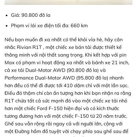
Giá: 90.800 đô la
Phạm vi lái xe điện tối đa: 660 km
Nếu bạn muốn đi xa nhất có thể khỏi vỉa hè, hãy cân
nhắc Rivian R1T , một chiếc xe bán tải được thiết kế
thông minh với nội thất sang trọng. Khi kết hợp với pin
Max có phạm vi hoạt động xa nhất và bánh xe 21 inch,
cả xe tải Dual-Motor AWD (90.800 đô la) và
Performance Dual-Motor AWD (95.800 đô la) nhanh
hơn đều có thể đi được tới 410 dặm chỉ với một lần sạc.
Điều đó thậm chí còn ấn tượng hơn khi bạn nhận ra rằng
R1T chứa tất cả sức mạnh đó vào một chiếc xe tải nhỏ
hơn một chiếc Ford F-150 hiện đại và có kích thước
tương đương hơn với một chiếc F-150 từ 20 năm trước.
Ghế sau vẫn rộng rãi ngay cả với người lớn, cộng với
một Đường hầm đồ tuyệt vời chạy phía sau ghế sau để