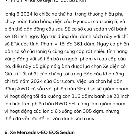
Phạm vi lái xe điện tối đa: 581 km
Ioniq 6 2024 là chiếc xe thứ hai trong thương hiệu phụ
chạy hoàn toàn bằng điện của Hyundai sau Ioniq 5, và
biến thể dẫn động cầu sau SE cơ sở của sedan với bánh
xe 18 inch ngay lập tức đứng đầu danh sách này với chỉ
số EPA ước tính. Phạm vi tối đa 361 dặm. Ngay cả phiên
bản cơ sở của Ioniq 6 cũng cung cấp rất nhiều tính năng
xứng đáng với số tiền bỏ ra ngoài phạm vi cao cấp của
nó, điều này đã giúp nó giành được lựa chọn Xe điện có
Giá trị Tốt nhất của chúng tôi trong Báo cáo Khả năng
chi trả năm 2024 của Cars.com. Việc lựa chọn hệ dẫn
động AWD có sẵn với phiên bản SE cơ sở sẽ giảm phạm
vi hoạt động tối đa xuống còn 316 dặm; bánh xe 20 inch
lớn hơn trên phiên bản RWD SEL càng làm giảm phạm
vi hoạt động của Ioniq 6 xuống còn 305 dặm, nhưng
điều đó vẫn đủ để lọt vào danh sách này.
6. Xe Mercedes-EQ EQS Sedan