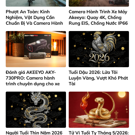
Phượt An Toàn: Kinh
Camera Hành Trình Xe Máy
Nghiệm, Vật Dụng Cần
Akeeyo: Quay 4K, Chống
Chuẩn Bị Và Camera Hành
Rung EIS, Chống Nước IP66
Trình Không Thể Thiếu
Đánh giá AKEEYO AKY-
Tuổi Dậu 2026: Lửa Tôi
730PRO: Camera hành
Luyện Vàng, Vượt Khó Phát
trình chuyên dụng cho xe
Tài
máy và xe đạp 4K
Người Tuổi Thìn Năm 2026
Tử Vi Tuổi Tỵ Tháng 5/2026: