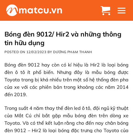
Chuyển
đến
nội
dung
Bóng đèn 9012/ Hir2 và những thông
tin hữu dụng
POSTED ON
12/02/2023
BY
DƯƠNG PHẠM THANH
Bóng đèn 9012 hay còn có kí hiệu là Hir2 là loại bóng
đèn ô tô ít phổ biến. Nhưng đây là mẫu bóng được
Toyota trang bị khá nhiều trên một số hệ thống đèn pha
của xe với các phiên bản trong khoảng các năm 2014
đến 2019.
Trong suất 4 năm thay thế đèn led ô tô, đội ngũ kỹ thuật
của Mắt Cú chỉ bắt gặp mẫu bóng đèn trên dòng xe
Toyota. Và có thể kết luận rằng cho đến nay chân bóng
đèn 9012 – Hir2 là loại bóng đặc trưng cho Toyota của