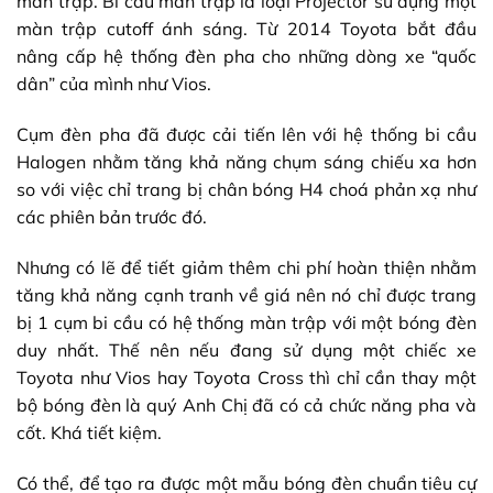
màn trập. Bi cầu màn trập là loại Projector sử dụng một
màn trập cutoff ánh sáng. Từ 2014 Toyota bắt đầu
nâng cấp hệ thống đèn pha cho những dòng xe “quốc
dân” của mình như Vios.
Cụm đèn pha đã được cải tiến lên với hệ thống bi cầu
Halogen nhằm tăng khả năng chụm sáng chiếu xa hơn
so với việc chỉ trang bị chân bóng H4 choá phản xạ như
các phiên bản trước đó.
Nhưng có lẽ để tiết giảm thêm chi phí hoàn thiện nhằm
tăng khả năng cạnh tranh về giá nên nó chỉ được trang
bị 1 cụm bi cầu có hệ thống màn trập với một bóng đèn
duy nhất. Thế nên nếu đang sử dụng một chiếc xe
Toyota như Vios hay Toyota Cross thì chỉ cần thay một
bộ bóng đèn là quý Anh Chị đã có cả chức năng pha và
cốt. Khá tiết kiệm.
Có thể, để tạo ra được một mẫu bóng đèn chuẩn tiêu cự