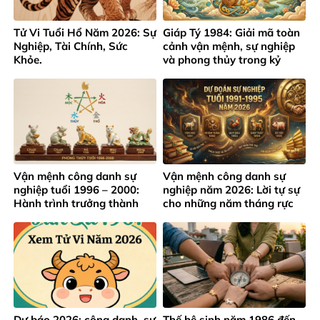
Tử Vi Tuổi Hổ Năm 2026: Sự
Giáp Tý 1984: Giải mã toàn
Nghiệp, Tài Chính, Sức
cảnh vận mệnh, sự nghiệp
Khỏe.
và phong thủy trong kỷ
nguyên mới
Vận mệnh công danh sự
Vận mệnh công danh sự
nghiệp tuổi 1996 – 2000:
nghiệp năm 2026: Lời tự sự
Hành trình trưởng thành
cho những năm tháng rực
giữa áp lực thành công sớm
rỡ của lứa tuổi 1991 – 1995
Dự báo 2026: công danh, sự
Thế hệ sinh năm 1986 đến