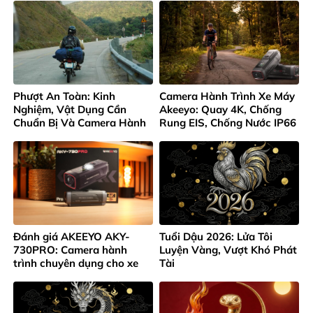
Phượt An Toàn: Kinh
Camera Hành Trình Xe Máy
Nghiệm, Vật Dụng Cần
Akeeyo: Quay 4K, Chống
Chuẩn Bị Và Camera Hành
Rung EIS, Chống Nước IP66
Trình Không Thể Thiếu
Đánh giá AKEEYO AKY-
Tuổi Dậu 2026: Lửa Tôi
730PRO: Camera hành
Luyện Vàng, Vượt Khó Phát
trình chuyên dụng cho xe
Tài
máy và xe đạp 4K