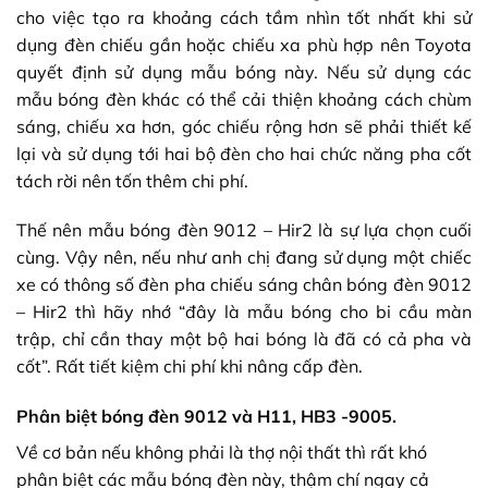
cho việc tạo ra khoảng cách tầm nhìn tốt nhất khi sử
dụng đèn chiếu gần hoặc chiếu xa phù hợp nên Toyota
quyết định sử dụng mẫu bóng này. Nếu sử dụng các
mẫu bóng đèn khác có thể cải thiện khoảng cách chùm
sáng, chiếu xa hơn, góc chiếu rộng hơn sẽ phải thiết kế
lại và sử dụng tới hai bộ đèn cho hai chức năng pha cốt
tách rời nên tốn thêm chi phí.
Thế nên mẫu bóng đèn 9012 – Hir2 là sự lựa chọn cuối
cùng. Vậy nên, nếu như anh chị đang sử dụng một chiếc
xe có thông số đèn pha chiếu sáng chân bóng đèn 9012
– Hir2 thì hãy nhớ “đây là mẫu bóng cho bi cầu màn
trập, chỉ cần thay một bộ hai bóng là đã có cả pha và
cốt”. Rất tiết kiệm chi phí khi nâng cấp đèn.
Phân biệt bóng đèn 9012 và H11, HB3 -9005.
Về cơ bản nếu không phải là thợ nội thất thì rất khó
phân biệt các mẫu bóng đèn này, thậm chí ngay cả